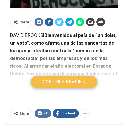
Share
DAVID BROOKS|
Bienvenidos al país de
un dólar,
un voto
, como afirma una de las pancartas de
los que protestan contra la
compra de la
democracia
por las empresas y de los más
ricos. Al arrancar el año electoral en Estados
Unidos hay un olor verde muy particular: aquí el
proceso
democrático
apesta a dinero.
CONTINUE READING
VK
Facebook
Share