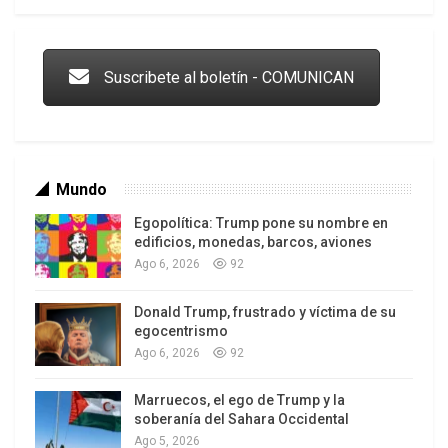
Trump y las drogas: la viga en los propios ojos
dólares como mínimo, para un total de 774
millones de dólares.
Cuando se trata de política,
Suscribete al boletín - COMUNICAN
éstos son el 1 por ciento del 1 por ciento
, afirma
Sunlight.
“Creo que lo que uno ve en el sistema de
financiamiento político es el acceso desigual y sin
Mundo
Egopolítica: Trump pone su nombre en
edificios, monedas, barcos, aviones
Ago 6, 2026
92
Donald Trump, frustrado y víctima de su
Los latinos le van dando la espalda a Trump
egocentrismo
Ago 6, 2026
92
Marruecos, el ego de Trump y la
soberanía del Sahara Occidental
Ago 5, 2026