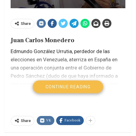
Share
Juan Carlos Monedero
Edmundo González Urrutia, perdedor de las
elecciones en Venezuela, aterriza en España en
una operación conjunta entre el Gobierno de
Pedro Sánchez (dudo de que haya informado a
sus socios), las autoridades venezolanas y, por
CONTINUE READING
supuesto, el Departamento de Estado
norteamericano, que son los que mandan en la
oposición venezolana. República Dominicana,
como pasa en tantos sitios a tiro de piedra de los
VK
Facebook
Share
EE.UU., ha sido simplemente un anfitrión que hace
las preguntas justas y entrega un avión si se lo