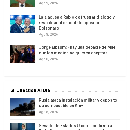
democracia venezolana (seguro que lo ha estado
Ago 9, 2026
evaluando); el Gobierno de Sánchez echa una
Lula acusa a Rubio de frustrar diálogo y
mano para poder seguir compensando los errores
respaldar al candidato opositor
del pasado (y seguir ayudando a las empresas
Bolsonaro
que quieren hacer negocios con Venezuela); y la
Ago 8, 2026
derecha española se queda, como siempre, dando
Jorge Elbaum: «hay una debacle de Milei
patadas en el suelo porque ni pincha ni corta nada
que los medios no quieren aceptar»
en esta historia.
Ago 8, 2026
Question Al Día
Rusia ataca instalación militar y depósito
de combustible en Kiev
Ago 8, 2026
Senado de Estados Unidos confirma a