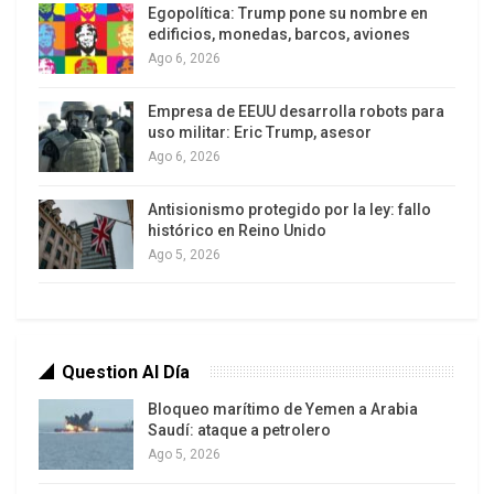
Egopolítica: Trump pone su nombre en
la derecha logró conquistar las ciudades y
edificios, monedas, barcos, aviones
conformar tres polos dirigidos por lideres que se
Ago 6, 2026
proyectaron en el escenario político: Mauricio
Empresa de EEUU desarrolla robots para
Rodas, líder de SUMA gana la alcaldía de Quito,
uso militar: Eric Trump, asesor
Jaime Nebot líder del partido Socialcristiano,
Ago 6, 2026
mantiene la alcaldía de Guayaquil y Guillermo
Laso, un banquero que organizó su propio partido,
Antisionismo protegido por la ley: fallo
histórico en Reino Unido
CREO, con incidencia en varias ciudades
Ago 5, 2026
intermedias.
A esto se agrega el escenario económico
negativo que se advierte desde el 2015: el alza
Question Al Día
del dólar y la baja del precio del p
Bloqueo marítimo de Yemen a Arabia
Saudí: ataque a petrolero
Ago 5, 2026
etróleo, plantean un límite serio al modelo Estado-
céntrico impulsado por la Revolución Ciudadana,