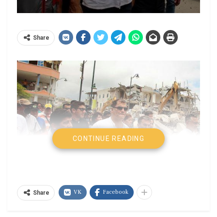
Share
CONTINUE READING
VK
Facebook
Share
Santiago Ortiz Crespo|
Luego de ocho años, la Revolución Ciudadana en