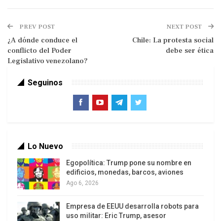
políticos opositores al gobierno y a otros que
apoyaban o estaban dentro del propio gobierno.
PREV POST
NEXT POST
Entre los sectores internos mencionaba Ruptura
¿A dónde conduce el
Chile: La protesta social
conflicto del Poder
debe ser ética
de los 25, con una estructura de pensamiento de
Legislativo venezolano?
la mayoría de sus integrantes surgida del la ex
Democracia Cristiana sectores vinculados a
Seguinos
Gustavo Larrea o el Movimiento de Izquierda
Revolucionario (MIR) que históricamente vivieron
del oportunismo y a otros que era más fácil
identificarlos porque siempre habían estado
vinculados a la derecha.
Lo Nuevo
Egopolítica: Trump pone su nombre en
edificios, monedas, barcos, aviones
Ago 6, 2026
Algunos de esos sectores que antes estuvieron
Empresa de EEUU desarrolla robots para
vinculados a la derecha y estaban en el gobierno
uso militar: Eric Trump, asesor