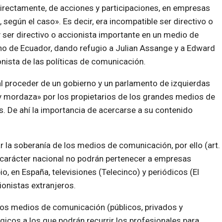
indirectamente, de acciones y participaciones, en empresas
 según el caso». Es decir, era incompatible ser directivo o
y ser directivo o accionista importante en un medio de
no de Ecuador, dando refugio a Julian Assange y a Edward
nista de las políticas de comunicación.
al proceder de un gobierno y un parlamento de izquierdas
ley mordaza» por los propietarios de los grandes medios de
. De ahí la importancia de acercarse a su contenido
r la soberanía de los medios de comunicación, por ello (art.
carácter nacional no podrán pertenecer a empresas
o, en España, televisiones (Telecinco) y periódicos (El
onistas extranjeros.
los medios de comunicación (públicos, privados y
icos a los que podrán recurrir los profesionales para