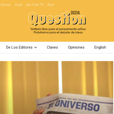
s Somos
CLAE
Sur Y Sur TV
FILA
De Los Editores
Claves
Opiniones
English