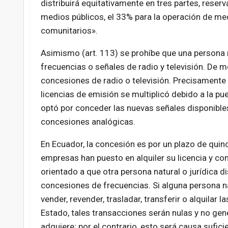
distribuirá equitativamente en tres partes, reser
medios públicos, el 33% para la operación de me
comunitarios».
Asimismo (art. 113) se prohíbe que una persona 
frecuencias o señales de radio y televisión. De
concesiones de radio o televisión. Precisamente 
licencias de emisión se multiplicó debido a la pue
optó por conceder las nuevas señales disponibl
concesiones analógicas.
En Ecuador, la concesión es por un plazo de quin
empresas han puesto en alquiler su licencia y con
orientado a que otra persona natural o jurídica di
concesiones de frecuencias. Si alguna persona na
vender, revender, trasladar, transferir o alquilar
Estado, tales transacciones serán nulas y no ge
adquiere; por el contrario, esto será causa suf