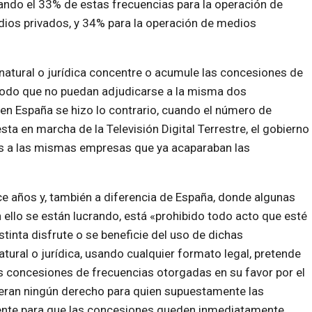
vando el 33% de estas frecuencias para la operación de
dios privados, y 34% para la operación de medios
natural o jurídica concentre o acumule las concesiones de
 modo que no puedan adjudicarse a la misma dos
en España se hizo lo contrario, cuando el número de
sta en marcha de la Televisión Digital Terrestre, el gobierno
es a las mismas empresas que ya acaparaban las
ce años y, también a diferencia de España, donde algunas
 ello se están lucrando, está «prohibido todo acto que esté
stinta disfrute o se beneficie del uso de dichas
tural o jurídica, usando cualquier formato legal, pretende
 las concesiones de frecuencias otorgadas en su favor por el
neran ningún derecho para quien supuestamente las
iciente para que las concesiones queden inmediatamente