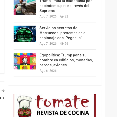
Trump limita la ciudadanía por
nacimiento, pese al revés del
Supremo
Ago 7, 2026
82
Los latinos le van dando la espalda a Trump
Servicios secretos de
Marruecos: presentes en el
espionaje con ‘Pegasus’
Ago 7, 2026
96
Egopolítica: Trump pone su
nombre en edificios, monedas,
barcos, aviones
Ago 6, 2026
EUU