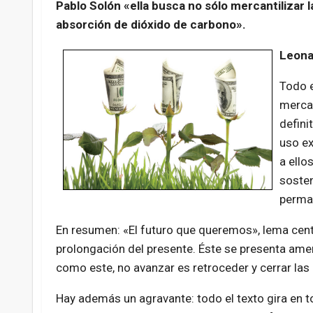
Pablo Solón «ella busca no sólo mercantilizar 
absorción de dióxido de carbono».
Leona
Todo e
mercad
defini
uso ex
a ello
sosten
perman
En resumen: «El futuro que queremos», lema cent
prolongación del presente. Éste se presenta ame
como este, no avanzar es retroceder y cerrar las 
Hay además un agravante: todo el texto gira en t