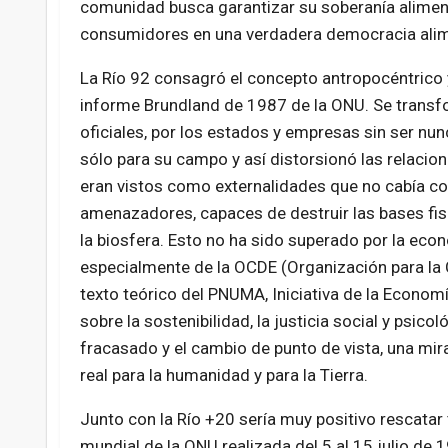
comunidad busca garantizar su soberanía aliment
consumidores en una verdadera democracia alim
La Río 92 consagró el concepto antropocéntrico y
informe Brundland de 1987 de la ONU. Se trans
oficiales, por los estados y empresas sin ser nun
sólo para su campo y así distorsionó las relacio
eran vistos como externalidades que no cabía con
amenazadores, capaces de destruir las bases fis
la biosfera. Esto no ha sido superado por la econ
especialmente de la OCDE (Organización para la 
texto teórico del PNUMA, Iniciativa de la Econo
sobre la sostenibilidad, la justicia social y psic
fracasado y el cambio de punto de vista, una mir
real para la humanidad y para la Tierra.
Junto con la Río +20 sería muy positivo rescata
mundial de la ONU realizada del 5 al 15 julio de