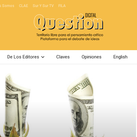
s Somos
CLAE
Sur Y Sur TV
FILA
De Los Editores
Claves
Opiniones
English