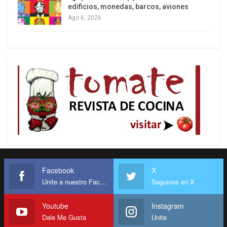
edificios, monedas, barcos, aviones
Ago 6, 2026
Facebook
X
Unite a nuestro Facebook
Seguinos en X
Youtube
Instagram
Dale Me Gusta
Unite