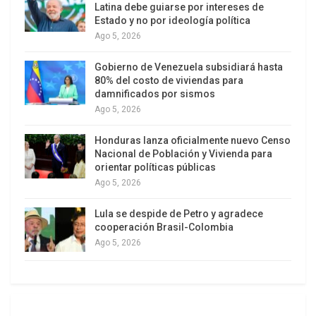
de Nulidad en los medios
Ver Sentencia
Latina debe guiarse por intereses de
Estado y no por ideología política
Hasta el día de hoy, 31 de mayo del 2018, ninguna
Ago 5, 2026
de las medidas emitidas por la Sala Política
Gobierno de Venezuela subsidiará hasta
Aministrativa se han ejecutado, la Plataforma
80% del costo de viviendas para
contra del Arco Minero del Orinoco se encuentra en
damnificados por sismos
Ago 5, 2026
la elaboración de nuevas estrategias para avanzar
en términos institucionales a nivel internacional y
Honduras lanza oficialmente nuevo Censo
continuar con la denuncia en todas las instancias.
Nacional de Población y Vivienda para
orientar políticas públicas
A 2 años de aquella iniciativa la lucha de los
Ago 5, 2026
sectores políticos, ambientales y sociales por
Lula se despide de Petro y agradece
detener el Arco Minero continúa vigente.
cooperación Brasil-Colombia
Ago 5, 2026