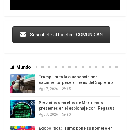
Trump y las drogas: la viga en los propios ojos
Suscribete al boletín - COMUNICAN
Mundo
Trump limita la ciudadanía por
nacimiento, pese al revés del Supremo
Ago 7, 2026
65
Servicios secretos de Marruecos:
Los latinos le van dando la espalda a Trump
presentes en el espionaje con ‘Pegasus’
Ago 7, 2026
80
Egopolítica: Trump pone su nombre en