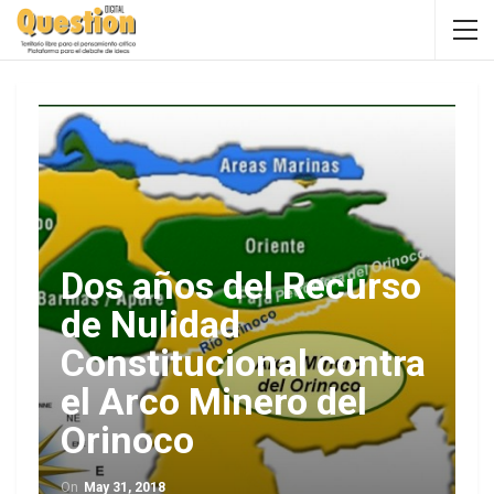
Dos años del Recurso
de Nulidad
Constitucional contra
el Arco Minero del
Orinoco
On
May 31, 2018