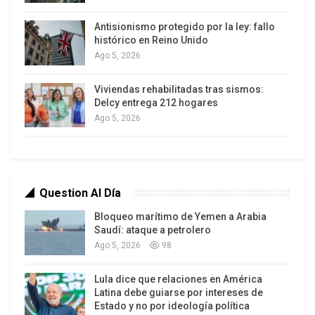
Venezuela.
Antisionismo protegido por la ley: fallo
La derecha sigue fracturada
histórico en Reino Unido
Ago 5, 2026
Cabello refirió en su programa que persisten los
desacuerdos dentro de la derecha venezolana
Viviendas rehabilitadas tras sismos:
Delcy entrega 212 hogares
sobre el destino de la llamada Mesa de la Unidad.
Ago 5, 2026
En ese sentido, refirió que Julio Borges y Tomás
Guanipa, ambos militantes de Primer Justicia,
pretenden marcar distancia de Antonio Ledezma
para evitar que ejerza posiciones de liderazgo
Question Al Día
dentro del antichavismo.
Bloqueo marítimo de Yemen a Arabia
Además, existen molestias por las visitas de la
Saudí: ataque a petrolero
Ago 5, 2026
98
exdiputada María Machado a diversos estados del
país, quien pretende generar una nueva coalición
Lula dice que relaciones en América
dentro de la derecha y convertirse en su líder.
Latina debe guiarse por intereses de
Estado y no por ideología política