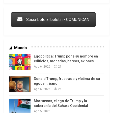
Trump y las drogas: la viga en los propios ojos
Suscribete al boletín - COMUNICAN
Mundo
Egopolítica: Trump pone su nombre en
edificios, monedas, barcos, aviones
Ago 6, 2026
21
Donald Trump, frustrado y víctima de su
Los latinos le van dando la espalda a Trump
egocentrismo
Ago 6, 2026
26
Marruecos, el ego de Trump y la
soberanía del Sahara Occidental
Ago 5, 2026