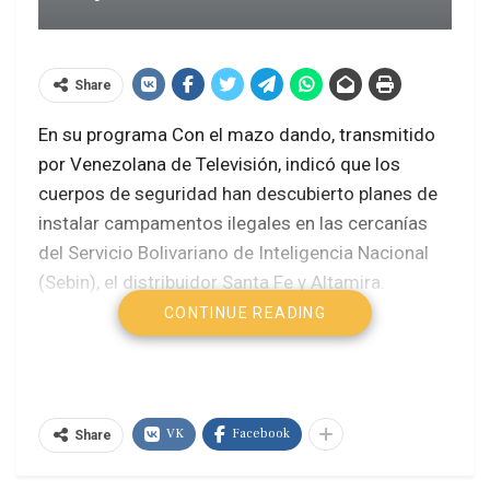
Share
En su programa Con el mazo dando, transmitido
por Venezolana de Televisión, indicó que los
cuerpos de seguridad han descubierto planes de
instalar campamentos ilegales en las cercanías
del Servicio Bolivariano de Inteligencia Nacional
(Sebin), el distribuidor Santa Fe y Altamira.
CONTINUE READING
En mayo pasado se desmantelaron campamentos
de este tipo en Santa Fe y la Plaza Alfredo Sadel,
municipio Baruta, así como la avenida Francisco
de Miranda y la Plaza Bolívar, municipio Chacao.
VK
Facebook
Share
En dicho procedimiento se incautaron bombas
molotov, drogas, dinero, armas y cientos de