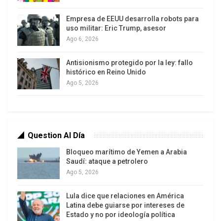
legítima del pueblo que vive de su trabajo,
respetando e impulsando la lucha del pueblo
Empresa de EEUU desarrolla robots para
trabajador, campesino y popular y orientarla hacia
uso militar: Eric Trump, asesor
Ago 6, 2026
la pelea por medidas anticapitalistas.
Antisionismo protegido por la ley: fallo
3) Incorporación real y efectiva del pueblo en la
histórico en Reino Unido
toma de decisiones del gobierno. Democracia
Ago 5, 2026
participativa y protagónica real, a través de las
organizaciones sociales, las organizaciones del
Poder Popular y las organizaciones políticas del
pueblo revolucionario, de sus sindicatos de base,
Question Al Día
sus consejos de trabajadores, sus movimientos
Bloqueo marítimo de Yemen a Arabia
populares, para garantizar que se gobierne al
Saudí: ataque a petrolero
servicio del pueblo trabajador y a favor de los
Ago 5, 2026
intereses de la revolución. Convocar a una Gran
Lula dice que relaciones en América
Mesa de Diálogo Constituyente con el Pueblo y
Latina debe guiarse por intereses de
con la Clase Trabajadora, como sujeto social y
Estado y no por ideología política