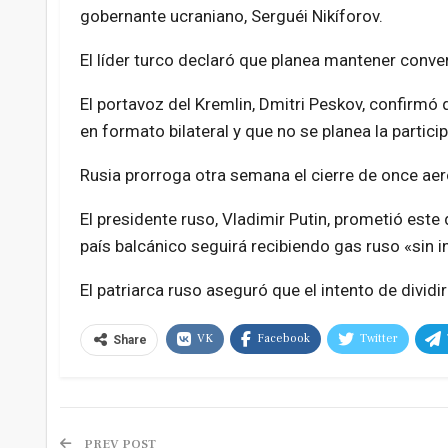
gobernante ucraniano, Serguéi Nikíforov.
El líder turco declaró que planea mantener conve
El portavoz del Kremlin, Dmitri Peskov, confirmó
en formato bilateral y que no se planea la partici
Rusia prorroga otra semana el cierre de once aer
El presidente ruso, Vladimir Putin, prometió est
país balcánico seguirá recibiendo gas ruso «sin i
El patriarca ruso aseguró que el intento de dividir
VK
Facebook
Twitter
Share
PREV POST