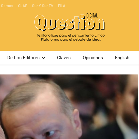
s Somos
CLAE
Sur Y Sur TV
FILA
De Los Editores
Claves
Opiniones
English