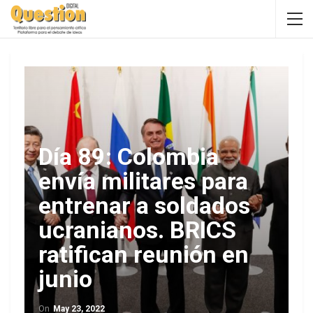
Día 89: Colombia
envía militares para
entrenar a soldados
ucranianos. BRICS
ratifican reunión en
junio
On
May 23, 2022