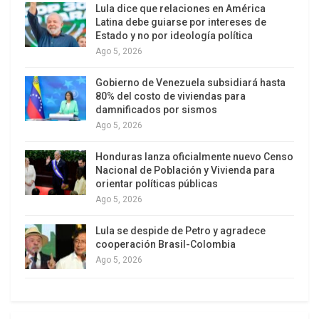
El presidente de Bielorrusia, Alexandr Lukashenko,
Lula dice que relaciones en América
Latina debe guiarse por intereses de
declaró que Occidente está dando pasos para
Estado y no por ideología política
desmembrar a Ucrania y que Minsk se siente
Ago 5, 2026
preocupado.
Gobierno de Venezuela subsidiará hasta
80% del costo de viviendas para
El Kremlin advirtió sobre la militarización de
damnificados por sismos
Europa, porque esa política «no contribuye a la
Ago 5, 2026
seguridad y la estabilidad» del continente, declaró
el portavoz de la Presidencia rusa, Dmitri Peskov.
Honduras lanza oficialmente nuevo Censo
Nacional de Población y Vivienda para
orientar políticas públicas
Lituania ha puesto fin a los suministros de energía
Ago 5, 2026
rusa.
Lula se despide de Petro y agradece
EE.UU. está preparado para recurrir a sus reservas
cooperación Brasil-Colombia
ante escasez de gas.
Ago 5, 2026
El eurodiputado croata Mislav Kolakusic calificó
de hipócritas las sanciones contra Rusia, ya que,