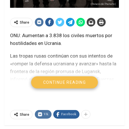
(Palacio de Planalto)
Share
ONU: Aumentan a 3.838 los civiles muertos por
hostilidades en Ucrania.
Las tropas rusas continúan con sus intentos de
«romper la defensa ucraniana y avanzar» hasta la
frontera de la región prorrusa de Lugansk,
informó el Estado Mayor General de las Fuerzas
CONTINUE READING
Armadas de Ucrania.
El Kremlin acusó este lunes a los nacionalistas
ucranianos de lanzar un «ataque terrorista» contra
VK
Facebook
un alcalde designado por Moscú en una localidad
Share
del sur de Ucrania.