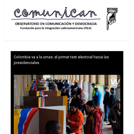
según sus palabras, si Europa quisiera evitar las
hostilidades, entonces debería también imponer
sanciones a EE.UU.
Reproductor
de
vídeo
Colombia va a la urnas: el primer test electoral hacia las
presidenciales