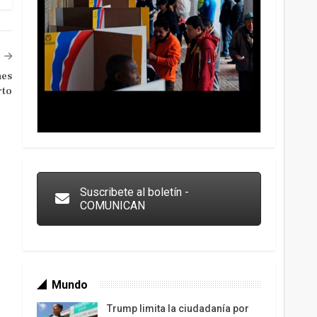
nes
rto
Trump y las drogas: la viga en los propios ojos
Suscribete al boletín -
COMUNICAN
Mundo
Trump limita la ciudadanía por