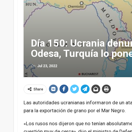
Día 150: Ucrania denu
Odesa, Turquía lo pon
On
Jul 23, 2022
Share
Las autoridades ucranianas informaron de un ata
para la exportación de grano por el Mar Negro.
«Los rusos nos dijeron que no tenían absolutame
cuestión muy de cerca», dijo el ministro de Defe