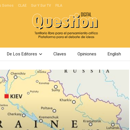
s Somos
CLAE
Sur Y Sur TV
FILA
De Los Editores
Claves
Opiniones
English