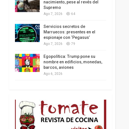
nacimiento, pese al revés del
Supremo
Ago 7, 2026
64
Los latinos le van dando la espalda a Trump
Servicios secretos de
Marruecos: presentes en el
espionaje con ‘Pegasus’
Ago 7, 2026
79
Egopolítica: Trump pone su
nombre en edificios, monedas,
barcos, aviones
Ago 6, 2026