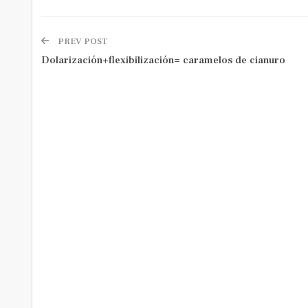
PREV POST
Dolarización+flexibilización= caramelos de cianuro