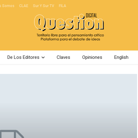
s Somos
CLAE
Sur Y Sur TV
FILA
De Los Editores
Claves
Opiniones
English