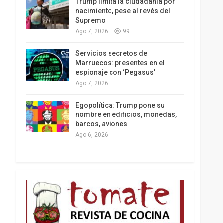
Trump limita la ciudadanía por
nacimiento, pese al revés del
Supremo
Ago 7, 2026
99
Los latinos le van dando la espalda a Trump
Servicios secretos de
Marruecos: presentes en el
espionaje con ‘Pegasus’
Ago 7, 2026
Egopolítica: Trump pone su
nombre en edificios, monedas,
barcos, aviones
Ago 6, 2026