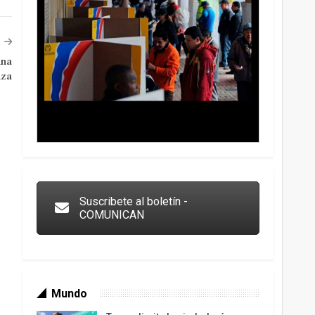
una
nza
Trump y las drogas: la viga en los propios ojos
Suscribete al boletín -
COMUNICAN
Mundo