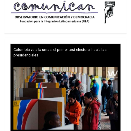
Schröder-Blair: un rictus de desengaño
En Estados Unidos, en el Reino Unido y en la
mayoría de los países europeos, la izquierda ha
sido la punta de lanza de la devastación neoliberal
de la vida social. La función de Blair, Schröder,
Colombia va a la urnas: el primer test electoral hacia las
Hollande y los demás socialdemócratas que
presidenciales
gobernaron en los años noventa y en la primera
década del nuevo siglo fue devastar las
condiciones de vida de la sociedad en favor del
lucro y la competitividad, privatizar los servicios
públicos y favorecer la transferencia de dinero de
los trabajadores a los ricos.
También la política racista de rechazo a los
inmigrantes ha sido concebida y diseñada por
políticos como el italiano Marco Minniti