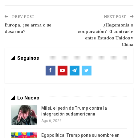
“Por desgracia, mi salud es tan precaria que no
PREV POST
NEXT POST
puedo abordar el viaje a Chicago. Así que no
Europa, ¿se arma o se
¿Hegemonía o
podré estar con ustedes en persona. Sin embargo,
desarma?
cooperación? El contraste
escribiré un texto y lo publicaré antes de abril para
entre Estados Unidos y
China
que puedan leer mis reflexiones si les interesa
conocer mi opinión. Gracias por la invitación”.
Seguinos
Lo Nuevo
Milei, el peón de Trump contra la
integración sudamericana
Ago 6, 2026
Francamente (más allá de mi fragilidad física), no
tengo ningún deseo de ir a Estados Unidos, a ese
Egopolítica: Trump pone su nombre en