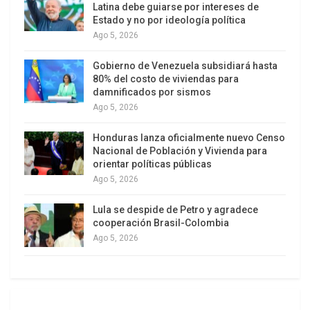
quienes han formado parte de gobiernos de
Latina debe guiarse por intereses de
centroizquierda en los últimos treinta años han
Estado y no por ideología política
Ago 5, 2026
traicionado completamente a la clase trabajadora
y a la sociedad en general. Además, el mundo en
Gobierno de Venezuela subsidiará hasta
el que la palabra
izquierda
significaba algo ha
80% del costo de viviendas para
damnificados por sismos
desaparecido.
Ago 5, 2026
Honduras lanza oficialmente nuevo Censo
Nacional de Población y Vivienda para
orientar políticas públicas
Ago 5, 2026
Lula se despide de Petro y agradece
cooperación Brasil-Colombia
Ago 5, 2026