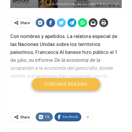
xr:d:DAEiNy5Vj-A:546,j:5822437706806477239,t:23111514
Share
Con nombres y apellidos. La relatora especial de
las Naciones Unidas sobre los territorios
palestinos, Francesca Al banese hizo público el 1
de julio, su informe
De la economía de la
ocupación a la economía del genocidio
, donde
detalla qué empresas han cooperado con la
ocupación de territorios en Cisjordania y el
CONTINUE READING
genocidio en curso que Israel está cometiendo en
el territorio de Gaza. Está previsto que lo presente
ante el Consejo de Derechos Humanos de la ONU
el próximo jueves, en una sesión que será
VK
Facebook
Share
retransmitida en directo.