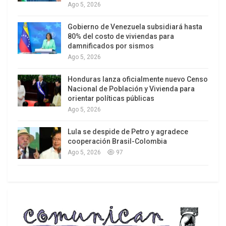
Ago 5, 2026
Gobierno de Venezuela subsidiará hasta
80% del costo de viviendas para
damnificados por sismos
Asimismo, el informe detalla la complicidad de un
Ago 5, 2026
variado ramillete de empresas, desde cadenas de
Honduras lanza oficialmente nuevo Censo
supermercados como
Carrefour
hasta la
Nacional de Población y Vivienda para
compañía naviera
A.P. Moller – Maersk
orientar políticas públicas
A/S,
señaladas por grupos organizados dentro del
Ago 5, 2026
movimiento BDS como cómplices de Israel.
Lula se despide de Petro y agradece
También a dos de las aplicaciones más populares
cooperación Brasil-Colombia
para las reservas hoteleras y el alquiler
Ago 5, 2026
97
vacacional: Booking y Airbnb, compañías que
operan en los territorios ocupados.
“Mientras la vida en Gaza es arrasada y
Cisjordania sufre un ataque cada vez mayor, el