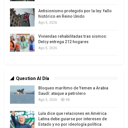
más de 20 meses.
Antisionismo protegido por la ley: fallo
histórico en Reino Unido
“La complicidad expuesta en el informe es solo la
Ago 5, 2026
punta del iceberg; esto no llegará a su fin sin exigir
responsabilidades al sector privado, incluidos sus
Viviendas rehabilitadas tras sismos:
Delcy entrega 212 hogares
ejecutivos”, señala Albanese en el resumen de su
Ago 5, 2026
informe, de 39 páginas, que bucea en
informaciones periodísticas, archivos y en la
legislación vigente en el derecho internacional
para señalar los diversos grados de
Question Al Día
responsabilidad de compañías internacionales
Bloqueo marítimo de Yemen a Arabia
como Lockheed Martin y Leonardo S.P.A.,
Saudí: ataque a petrolero
fabricantes de cazas, pero también de
Ago 5, 2026
98
mostrencos de la tecnología como Amazon y
Google, proveedores de
servicios algorítmicos
Lula dice que relaciones en América
Latina debe guiarse por intereses de
imprescindibles
para el asesinato mediante
Estado y no por ideología política
drones.