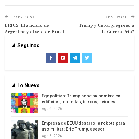
PREV POST
NEXT POST
BRICS: El suicidio de
Trump y Cuba: ¿regreso a
Argentina y el veto de Brasil
la Guerra Fría?
Seguinos
Albanese ha subrayado la complicidad de
fabricantes de armas, empresas tecnológicas,
constructoras, bancos y universidades, en la
economía de ocupación, apartheid y genocidio
Lo Nuevo
generada por Israel en Palestina. No están todos
los que son, pero sí son todos los que están,
Egopolítica: Trump pone su nombre en
edificios, monedas, barcos, aviones
resuelve esta relatora, que reconoce que su
Ago 6, 2026
detallado informe “constituye solo una fracción
de una estructura mucho más profunda de
Empresa de EEUU desarrolla robots para
participación corporativa” con el sistema de
uso militar: Eric Trump, asesor
Ago 6, 2026
apartheid que ha llevado al exterminio desde hace