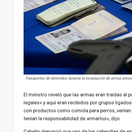
Pasaportes de detenidos durante la incautación de armas pres
El ministro reveló que las armas eran traídas a
legales» y aquí eran recibidos por grupos ligado
con productos como comida para perros, venían 
tenían la responsabilidad de armarlos», dijo.
Cabello denunció que uno de los cabecillas de est