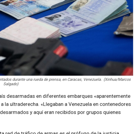
entados durante una rueda de prensa, en Caracas, Venezuela. (Xinhua/Marcos
Salgado)
l país desarmadas en diferentes embarques «aparentemente
s a la ultraderecha. «Llegaban a Venezuela en contenedores
desarmados y aquí eran recibidos por grupos quienes
a red de tráfico de armas es el prófugo de la justicia