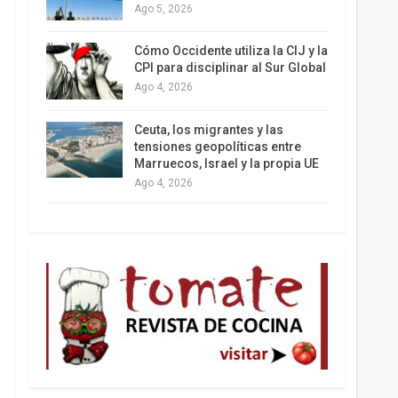
Ago 5, 2026
Los latinos le van dando la espalda a Trump
Cómo Occidente utiliza la CIJ y la
CPI para disciplinar al Sur Global
Ago 4, 2026
Ceuta, los migrantes y las
tensiones geopolíticas entre
Marruecos, Israel y la propia UE
Ago 4, 2026