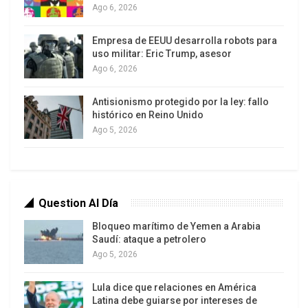
sectores opositores.
Ago 6, 2026
Empresa de EEUU desarrolla robots para
Pero además la asfixia a las universidades de
uso militar: Eric Trump, asesor
Ago 6, 2026
todo el país, la destrucción de salarios y la
expulsión de docentes e investigadores hacia el
Antisionismo protegido por la ley: fallo
sector privado, trae aparejado un proceso paralelo
histórico en Reino Unido
que combina el desprestigio de las carreras
Ago 5, 2026
profesionales, los títulos y las trayectorias
educativas, con la promoción de actividades y
modelos laborales asociados
al emprendedorismo, el cuentapropismo y la
Question Al Día
flexibilidad en tanto expresiones de la
Bloqueo marítimo de Yemen a Arabia
racionalidad neoliberal y parte de un discurso de
Saudí: ataque a petrolero
Ago 5, 2026
época.
Lula dice que relaciones en América
Es decir, en un doble movimiento directamente
Latina debe guiarse por intereses de