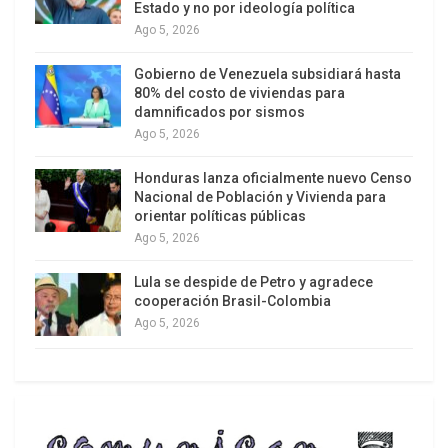
proporcional, se ataca a la universidad pública,
Estado y no por ideología política
que funcionó en Argentina como una de las pocas
Ago 5, 2026
instituciones capaces de organizar una promesa
Gobierno de Venezuela subsidiará hasta
colectiva de futuro y una herramienta concreta de
80% del costo de viviendas para
movilidad social ascendente, con sus matices y
damnificados por sismos
contradicciones, al tiempo que se instala una
Ago 5, 2026
lógica donde cada individuo debe “inventarse”
Honduras lanza oficialmente nuevo Censo
solo una salida económica inmediata, aunque eso
Nacional de Población y Vivienda para
implique vivir en condiciones de extrema
orientar políticas públicas
Ago 5, 2026
inestabilidad, precariedad, y desamparo legal.
Lula se despide de Petro y agradece
cooperación Brasil-Colombia
Ago 5, 2026