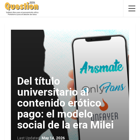
Del título
universitario al
contenido erótico
pago: el modelo
social de la era Milei
Last Updated
May 14, 2026