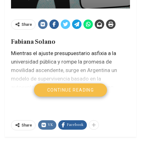
Share
Fabiana Solano
Mientras el ajuste presupuestario asfixia a la
universidad pública y rompe la promesa de
movilidad ascendente, surge en Argentina un
modelo de supervivencia basado en la
autoexplotación y la urgencia por el ingreso
CONTINUE READING
inmediato.
Desde la llegada de Javier Milei a la
presidencia, el país atraviesa un proceso de
descomposición social y cultural políticamente
buscado, no accidental, que impacta de diferentes
VK
Facebook
Share
maneras en la trama y los modelos de
subjetividad.