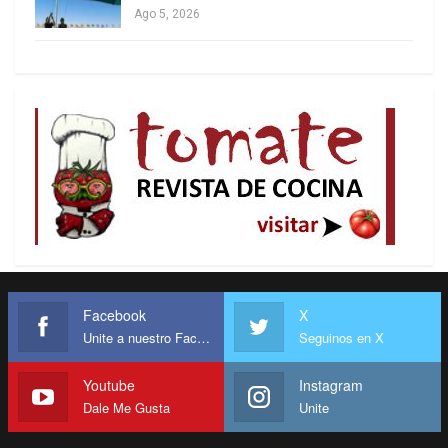
que parece de otro tiempo: supone que el
Ago 5, 2026
conocimiento tiene valor social y da cierta
formación universal, que existen profesiones
necesarias en el marco de un modelo de país,
más allá de su rentabilidad inmediata, y que el
Estado debe garantizar condiciones mínimas para
que las personas puedan formarse.
}Por eso los ataques contra la universidad son
presupuestarios, pero también simbólicos. Se
busca profundizar la idea de que estudiar “no
sirve”, que las carreras son inútiles si no producen
alta rentabilidad, y que cualquier expectativa de
Facebook
X
Unite a nuestro Facebook
Seguinos en X
estabilidad colectiva pertenece a un pasado
obsoleto.
Youtube
Instagram
Dale Me Gusta
Unite