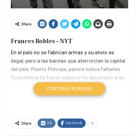
Share
Frances Robles – NYT
En el país no se fabrican armas y su envío es
ilegal, pero a las bandas que aterrorizan la capital
del país, Puerto Príncipe, parece nunca faltarles.
Su potencia de fuego superior ha abrumado a las
escasas filas de la mal equipada policía haitiana y
CONTINUE READING
ha contribuido a un asombroso número de
víctimas de más de 5600 homicidios el año
pasado, un aumento de más de 1000 respecto al
año anterior.
VK
Facebook
Share
Las Naciones Unidas impusieron un embargo de