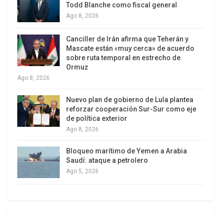
acaban, literalmente, quedándose sin munición”,
Todd Blanche como fiscal general
dijo Bill O’Neill, experto independiente en derechos
Ago 8, 2026
humanos de la ONU para Haití. “Es una forma más
Canciller de Irán afirma que Teherán y
rápida y segura de desmantelarlas”.
Mascate están «muy cerca» de acuerdo
sobre ruta temporal en estrecho de
¿De dónde proceden las armas?
Ormuz
En pocas palabras, de Florida, Estados Unidos.
Ago 8, 2026
El sur de Florida, incluidos los puertos de Miami y
Nuevo plan de gobierno de Lula plantea
reforzar cooperación Sur-Sur como eje
Fort Lauderdale, fue el punto de origen del 90 por
de política exterior
ciento de los envíos de armas de fuego ilícitas
Ago 8, 2026
con destino al Caribe registrados entre 2016 y
Bloqueo marítimo de Yemen a Arabia
2023, según la Oficina de las Naciones Unidas
Saudí: ataque a petrolero
contra la Droga y el Delito.
Ago 5, 2026
A veces, las bandas adquieren armas y munición
atacando comisarías de policía en Haití o
sobornando a la policía local para que les