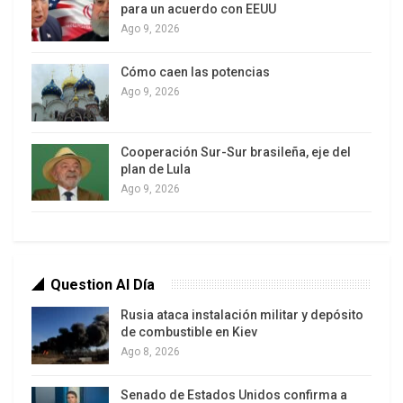
para un acuerdo con EEUU
Ago 9, 2026
Cómo caen las potencias
Ago 9, 2026
Cooperación Sur-Sur brasileña, eje del
plan de Lula
Ago 9, 2026
(EFE / Johnson Sabin)
Mientras la capital de Haití se enfrenta a una crisis
violenta que amenaza su propia existencia,
Question Al Día
persisten las dudas sobre si Haití y otras naciones
—incluido Estados Unidos— están haciendo lo
Rusia ataca instalación militar y depósito
de combustible en Kiev
suficiente para controlar la marea de armas.
Ago 8, 2026
“Si detienes el flujo de armas y balas, las bandas
Senado de Estados Unidos confirma a