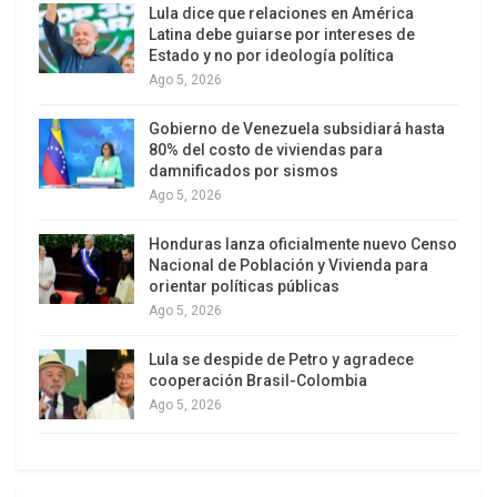
Lula dice que relaciones en América
Latina debe guiarse por intereses de
Estado y no por ideología política
Ago 5, 2026
Gobierno de Venezuela subsidiará hasta
80% del costo de viviendas para
damnificados por sismos
Ago 5, 2026
Honduras lanza oficialmente nuevo Censo
Nacional de Población y Vivienda para
orientar políticas públicas
(Xinhua/Huang Jingwen)
Ago 5, 2026
“Nivel más alto de la historia” y guerra en
Ucrania
Lula se despide de Petro y agradece
cooperación Brasil-Colombia
Durante la visita de Putin, Xi afirmó que los
Ago 5, 2026
vínculos entre China y Rusia se encuentran “en el
nivel más alto de su historia” y anunció junto a su
homólogo la extensión del Tratado de Buena