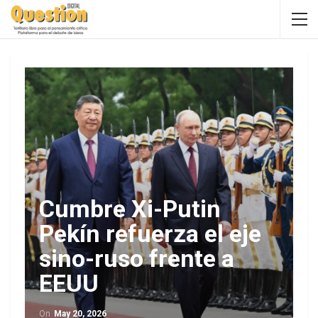
Cumbre Xi-Putin
Pekín refuerza el eje
sino-ruso frente a
EEUU
On
May 20, 2026