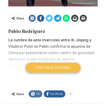
(Xinhua/Xie Huanchi)
Share
Pablo Rodríguez
La cumbre de este miércoles entre Xi Jinping y
Vladímir Putin en Pekín confirma la apuesta de
China por presentarse como centro de gravedad
del nuevo orden multipolar, en abierta
contraposición a la primacía estadounidense. El
CONTINUE READING
encuentro se produjo en un contexto de tensiones
globales marcadas por la guerra en Ucrania, la
crisis energética y el deterioro de los
mecanismos tradicionales de control de
VK
Facebook
Share
armamentos.