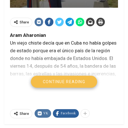
Share
Aram Aharonian
Un viejo chiste decía que en Cuba no había golpes
de estado porque era el único país de la región
donde no había embajada de Estados Unidos. El
viernes 14, después de 54 años, la bandera de las
barras, las estrellas y las invasiones e injerencias,
comenzó a flamear otra vez en La Habana, frente
CONTINUE READING
a la Explanada Antiimperialista, donde solía
juntarse el pueblo habanero en sus protestas
contra la agresiones gringas.
VK
Facebook
Share
En el contexto de una ceremonia encabezada por
el secretario de Estado John Kerry y el canciller