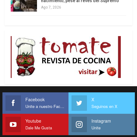
nacimiento, pese al revés del Supremo
Ago 7, 2026
Cambia, poco cambia
El restablecimiento de las relaciones diplomáticas
no termina con medio siglo de injusticia, de
agresividad continua iniciada con la invasión por
Playa Girón (Bahía de los Cochinos, que significó
una recordable derrota de mercenarios y tropas
estadounidenses), de sanciones ilegales contra
Cuba, mientras el mundo entero recibía abrazos
de solidaridad internacionalista desde La Habana.
Entre lo más destacable, el bloqueo económico y
Facebook
X
comercial sigue vigente.
Unite a nuestro Facebook
Seguinos en X
En los próximos 20 días, Obama puede demostrar
que va en serio. Hace casi un año, el presidente
Youtube
Instagram
Dale Me Gusta
Unite
estadounidense prorrogó por 365 días la
aplicación contra Cuba de la Ley de Comercio con