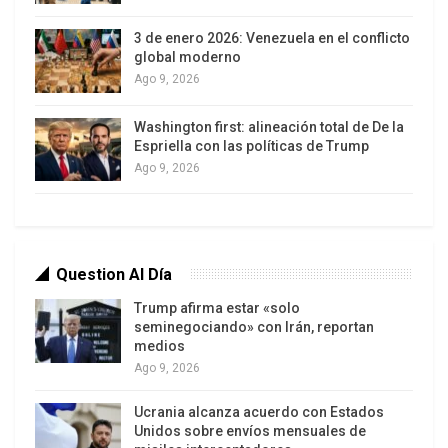
3 de enero 2026: Venezuela en el conflicto
global moderno
Ago 9, 2026
Washington first: alineación total de De la
Espriella con las políticas de Trump
El restablecimiento de relaciones diplomáticas
Ago 9, 2026
fue producto de varios meses de negociaciones
secretas entre los gobiernos de Raúl Castro y
Obama –con participación secundaria del papa
Francisco, el gobierno suizo (que representó
Question Al Día
durante cinco décadas los intereses
Trump afirma estar «solo
estadounidenses en Cuba), algunas figuras
seminegociando» con Irán, reportan
medios
latinoamericanas y dos personajes “secundarios”,
Ago 9, 2026
pero de innegable laboriosidad y criterio para
llegar a este fin (in)esperado: Josefina Vidal,
Ucrania alcanza acuerdo con Estados
Unidos sobre envíos mensuales de
directora general de EEUU de la cancillería cubana,