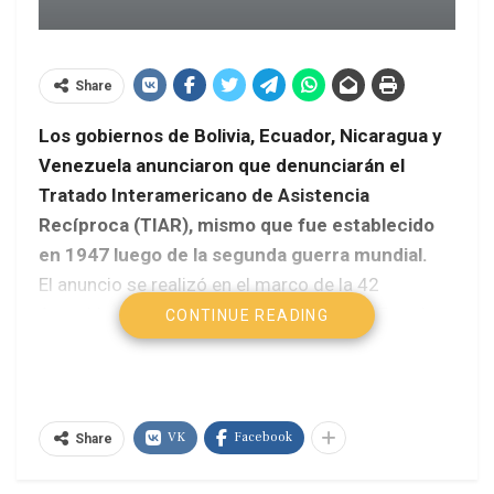
Share
Los gobiernos de Bolivia, Ecuador, Nicaragua y
Venezuela anunciaron que denunciarán el
Tratado Interamericano de Asistencia
Recíproca (TIAR), mismo que fue establecido
en 1947 luego de la segunda guerra mundial.
El anuncio se realizó en el marco de la 42
Asamblea General de la Organización de Estados
CONTINUE READING
Americanos (OEA) que se desarrolla en
Cochabamba, Bolivia.
Las razones que invocan los cuatro países que
VK
Facebook
Share
pertenecen a la Alianza Bolivariana para los
Pueblos de Nuestra América (ALBA) es que el