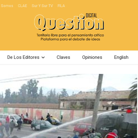
s Somos
CLAE
Sur Y Sur TV
FILA
De Los Editores
Claves
Opiniones
English