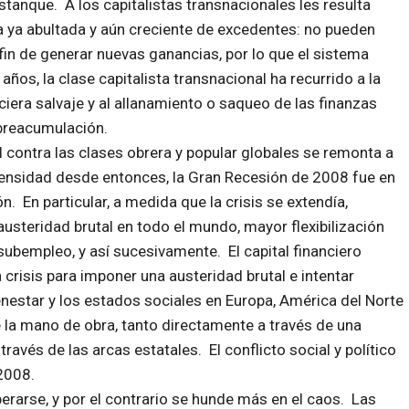
tanque. A los capitalistas transnacionales les resulta
 ya abultada y aún creciente de excedentes: no pueden
 fin de generar nuevas ganancias, por lo que el sistema
años, la clase capitalista transnacional ha recurrido a la
ciera salvaje y al allanamiento o saqueo de las finanzas
obreacumulación.
l contra las clases obrera y popular globales se remonta a
ntensidad desde entonces, la Gran Recesión de 2008 fue en
 En particular, a medida que la crisis se extendía,
steridad brutal en todo el mundo, mayor flexibilización
subempleo, y así sucesivamente. El capital financiero
a crisis para imponer una austeridad brutal e intentar
nestar y los estados sociales en Europa, América del Norte
e la mano de obra, tanto directamente a través de una
avés de las arcas estatales. El conflicto social y político
2008.
erarse, y por el contrario se hunde más en el caos. Las