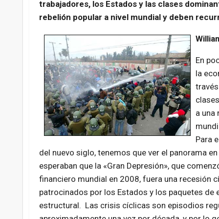
trabajadores, los Estados y las clases domin
rebelión popular a nivel mundial y deben recur
Willia
En poc
la eco
través
clases
a una 
mundia
Para e
del nuevo siglo, tenemos que ver el panorama en s
esperaban que la «Gran Depresión», que comenzó c
financiero mundial en 2008, fuera una recesión c
patrocinados por los Estados y los paquetes de 
estructural. Las crisis cíclicas son episodios reg
aproximadamente una vez por década, y por lo g