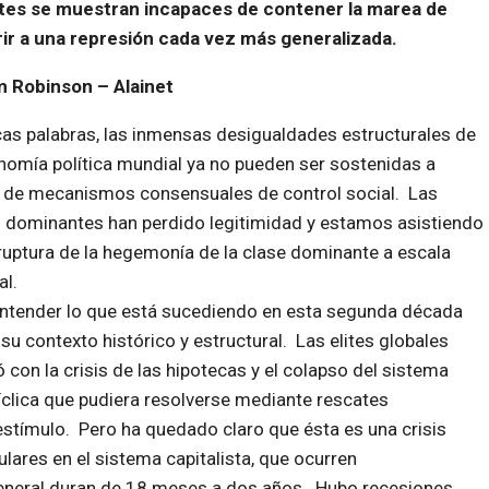
antes se muestran incapaces de contener la marea de
rir a una represión cada vez más generalizada.
m Robinson – Alainet
as palabras, las inmensas desigualdades estructurales de
nomía política mundial ya no pueden ser sostenidas a
 de mecanismos consensuales de control social. Las
 dominantes han perdido legitimidad y estamos asistiendo
ruptura de la hegemonía de la clase dominante a escala
l.
ntender lo que está sucediendo en esta segunda década
u contexto histórico y estructural. Las elites globales
on la crisis de las hipotecas y el colapso del sistema
íclica que pudiera resolverse mediante rescates
estímulo. Pero ha quedado claro que ésta es una crisis
ulares en el sistema capitalista, que ocurren
eneral duran de 18 meses a dos años. Hubo recesiones