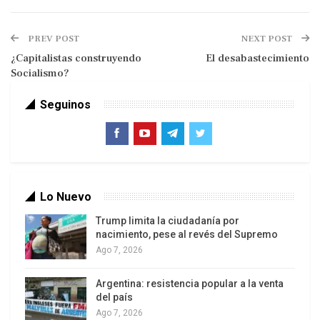
PREV POST
NEXT POST
¿Capitalistas construyendo
El desabastecimiento
Socialismo?
Contratación de la deuda.
En toda futura operación de crédito público se
Seguinos
debe:
-Verificar que los fondos provenientes de ella
serán efectivamente aplicados en proyectos
reproductivos, cuya factibilidad técnica se
encuentre objetivamente demostrada.
Lo Nuevo
Trump limita la ciudadanía por
rivilegiar el recurso al mercado interno de
nacimiento, pese al revés del Supremo
capitales.
Ago 7, 2026
-Desarrollar un sistema eficaz de planificación
Argentina: resistencia popular a la venta
global, investigación y centralización de
del país
información y controles de los endeudamientos
Ago 7, 2026