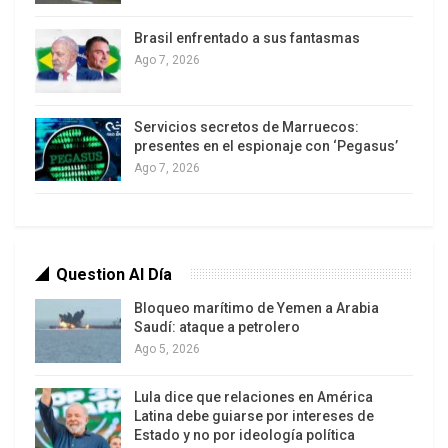
de la administración centralizada y de la
Brasil enfrentado a sus fantasmas
descentralizada, para que tanto los
Ago 7, 2026
administradores como los legisladores
dispongan de una información pormenorizada,
exacta y total para guiar sus decisiones en la
Servicios secretos de Marruecos:
presentes en el espionaje con ‘Pegasus’
materia.
Ago 7, 2026
Añadimos ahora que en ningún caso y bajo
ninguna circunstancia se debe aceptar cláusulas
infames que permitan al acreedor aumentar
Question Al Día
unilateralmente las tasas de interés.
Disposiciones de tal índole permitieron triplicar y
Bloqueo marítimo de Yemen a Arabia
Saudí: ataque a petrolero
cuadruplicar en pocas décadas la carga de la
Ago 5, 2026
deuda de América Latina, sin un solo centavo de
aporte adicional de los prestamistas.
Lula dice que relaciones en América
Latina debe guiarse por intereses de
Estado y no por ideología política
Convenios de lavado de deuda.