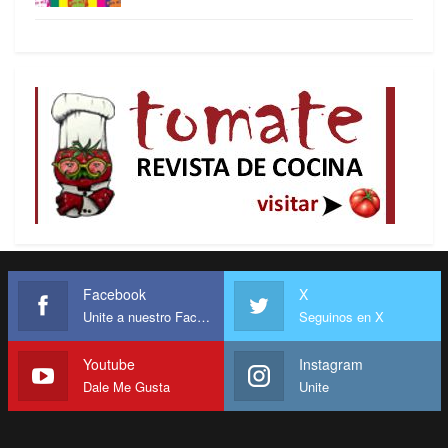
penales, administrativas y civiles de los
funcionarios que contrajeron deuda pública en
contravención de las disposiciones
constitucionales y legales pertinentes, y aplicar la
sanción respectiva.
-Ejercer una diplomacia dinámica en los
organismos internacionales para buscar solución
política al problema de la deuda como única
alternativa a una situación de conflicto creciente y
generalizado en el Tercer Mundo.
Facebook
X
Unite a nuestro Facebook
Seguinos en X
Contra deuda eterna, estrategias perennes.
Youtube
Instagram
Dale Me Gusta
Unite