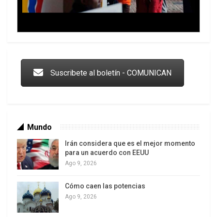
Trump y las drogas: la viga en los propios ojos
Suscribete al boletín - COMUNICAN
Mundo
Irán considera que es el mejor momento
para un acuerdo con EEUU
Ago 9, 2026
Cómo caen las potencias
Los latinos le van dando la espalda a Trump
Ago 9, 2026