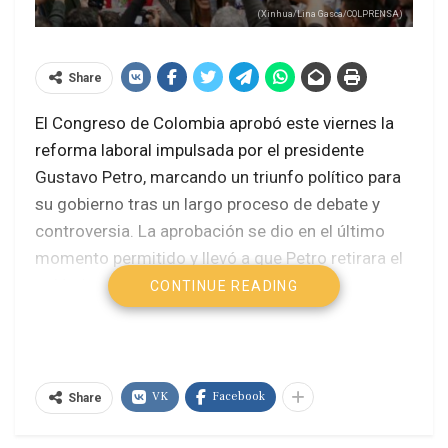
(Xinhua/Lina Gasca/COLPRENSA)
Share
El Congreso de Colombia aprobó este viernes la
reforma laboral impulsada por el presidente
Gustavo Petro, marcando un triunfo político para
su gobierno tras un largo proceso de debate y
controversia. La aprobación se dio en el último
momento permitido y llevó a que Petro retirara el
polémico decreto conocido como el «decretazo»,
CONTINUE READING
que había generado críticas por convocar una
consulta popular sin aval legislativo
.
Colombia: Senado aprueba reforma laboral
VK
Facebook
Share
en último debate
Toda Colombia marchó, en silencio, por la