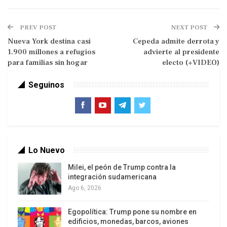
infancia palestina en Gaza, Cisjordania reocupada y
Jerusalén Este “es irreversible”, advirtió organismo
investigador de Naciones Unidas
PREV POST
NEXT POST
Nueva York destina casi
Cepeda admite derrota y
En un nuevo informe publicado ayer, el organismo
1.900 millones a refugios
advierte al presidente
señaló que el gobierno israelí comente “crímenes
para familias sin hogar
electo (+VIDEO)
contra la humanidad” en Gaza y Cisjordania
reocupada, incluida Jerusalén Este, al constatar la
Seguinos
magnitud y la naturaleza “sistemática” de las
operaciones militares de Tel Aviv que “continúan
provocando muertes, lesiones y traumas a un
nivel sin precedente”.
Lo Nuevo
Israel ha cometido genocidio, crímenes de lesa
Milei, el peón de Trump contra la
humanidad y de guerra con sus ataques
integración sudamericana
deliberados a niños palestinos en Gaza, indicó
Ago 6, 2026
este martes un nuevo informe de la Comisión
Egopolítica: Trump pone su nombre en
Internacional Independiente de Investigación de la
edificios, monedas, barcos, aviones