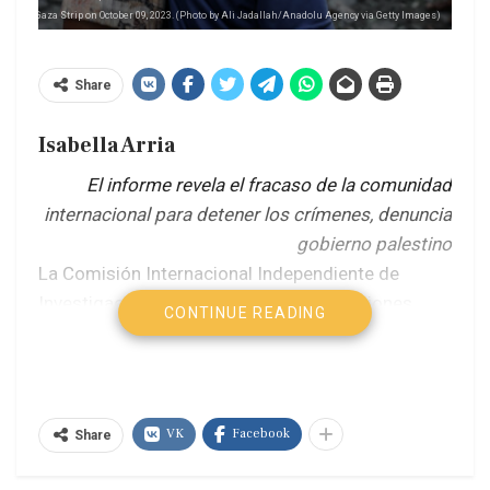
 camp in Gaza Strip on October 09, 2023. (Photo by Ali Jadallah/Anadolu Agency via Getty Images)
Share
Isabella Arria
El informe revela el fracaso de la comunidad
internacional para detener los crímenes, denuncia
gobierno palestino
La Comisión Internacional Independiente de
Investigación de la Organización de Naciones
CONTINUE READING
Unidas sobre los Territorios Palestinos Ocupados
acusó a Israel de “apuntar” contra los niños en la
franja de Gaza y reiteró que las fuerzas de Tel
Aviv perpetran un “genocidio”.
VK
Facebook
Share
El deterioro de la salud, educación y desarrollo de la