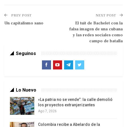
Partido Ortodoxo que abrazaban la lucha armada
contra una dictadura. A la cabeza de ellos estaba
PREV POST
NEXT POST
un abogado y ex candidato a diputado en
Un capitalismo sano
El tuit de Bachelet con la
frustradas elecciones parlamentarias: Fidel
falsa imagen de una cubana
Alejandro Castro Ruz, de 27 años, hijo de un
y las redes sociales como
hacendado, Ángel Castro Argiz, inmigrante
campo de batalla
gallego.
Seguinos
El objetivo que se perseguía era convocar una
insurrección popular para derrocar a la dictadura
del ex sargento -auto encumbrado a general-
Fulgencio Batista.
Lo Nuevo
El propósito no se logró. La rebelión armada
«La patria no se vende”: la calle demolió
los proyectos extranjerizantes
significó una sangrienta derrota militar para los
Ago 7, 2026
revolucionarios. El puñado de sobrevivientes,
entre ellos Fidel Castro -que en el juicio que los
Colombia recibe a Abelardo de la