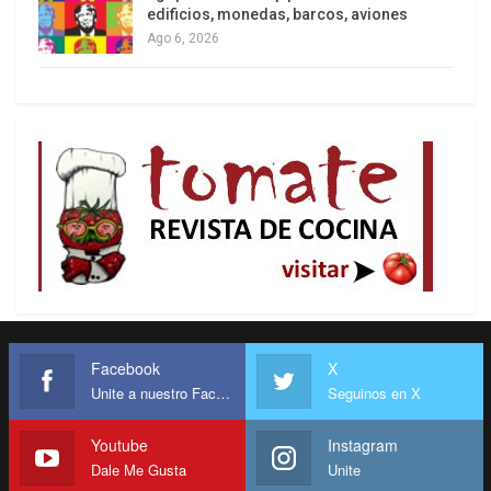
edificios, monedas, barcos, aviones
Final
Ago 6, 2026
Facebook
X
Unite a nuestro Facebook
Seguinos en X
Youtube
Instagram
Dale Me Gusta
Unite