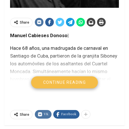
Share
Manuel Cabieses Donoso|
Hace 68 años, una madrugada de carnaval en
Santiago de Cuba, partieron de la granjita Siboney
los automóviles de los asaltantes del Cuartel
Moncada. Simultáneamente hacían lo mismo
hombres y mujeres que se disponían asaltar el
CONTINUE READING
Cuartel “Carlos Manuel de Céspedes” en Bayamo,
y el hospital y palacio de los tribunales en la
capital de la provincia.
VK
Facebook
Poco más de cien revolucionarios que ardían de
Share
impaciencia y coraje. La mayoría eran jóvenes del