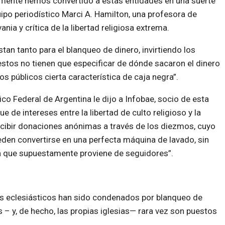
amente hemos convertido a estas entidades en una suerte
uipo periodístico Marci A. Hamilton, una profesora de
nia y crítica de la libertad religiosa extrema.
stan tanto para el blanqueo de dinero, invirtiendo los
stos no tienen que especificar de dónde sacaron el dinero
ios públicos cierta característica de caja negra”.
co Federal de Argentina le dijo a Infobae, socio de esta
 de intereses entre la libertad de culto religioso y la
recibir donaciones anónimas a través de los diezmos, cuyo
ueden convertirse en una perfecta máquina de lavado, sin
 ya que supuestamente proviene de seguidores”.
es eclesiásticos han sido condenados por blanqueo de
s – y, de hecho, las propias iglesias— rara vez son puestos