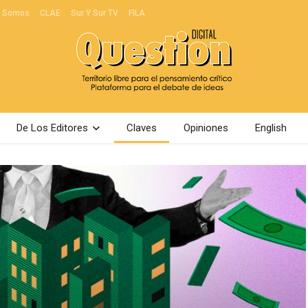
s Somos
CLAE
Sur Y Sur TV
FILA
De Los Editores
Claves
Opiniones
English