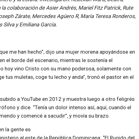
la colaboración de Asier Andrés, Mariel Fitz Patrick, Rute
 Joseph Zárate, Mercedes Agüero R, María Teresa Ronderos,
Silva y Emiliana García.
o que me han hecho”, dijo una mujer morena apoyándose en
n el borde del escenario, mientras le sostenía el
ero hoy vino Cristo con su mano poderosa, solamente con
ge tus muletas, coge tu lecho y anda”, tronó el pastor en el
 subido a YouTube en 2012 y muestra luego a otro feligrés
ófono y dice. “Tenía un dolor intenso así, aquí, cuando el
remendo y comencé a sacudir”, y movía su brazo.
en la gente es
isterio al este de la República Dominicana: “El Rugido del