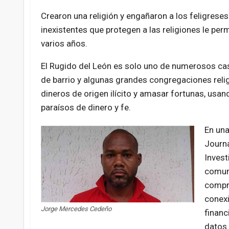
Crearon una religión y engañaron a los feligres
inexistentes que protegen a las religiones le perm
varios años.
El Rugido del León es solo uno de numerosos caso
de barrio y algunas grandes congregaciones reli
dineros de origen ilícito y amasar fortunas, us
paraísos de dinero y fe.
En una
Journa
Invest
comuni
compro
conexi
Jorge Mercedes Cedeño
financ
datos 