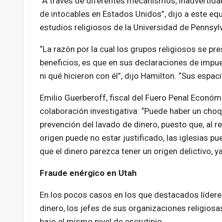
“A través de diferentes mecanismos, inadvertid
de intocables en Estados Unidos”, dijo a este eq
estudios religiosos de la Universidad de Pennsylva
“La razón por la cual los grupos religiosos se pre
beneficios, es que en sus declaraciones de impue
ni qué hicieron con él”, dijo Hamilton. “Sus espac
Emilio Guerberoff, fiscal del Fuero Penal Económi
colaboración investigativa: “Puede haber un choque
prevención del lavado de dinero, puesto que, al 
origen puede no estar justificado, las iglesias p
que el dinero parezca tener un origen delictivo,
Fraude enérgico en Utah
En los pocos casos en los que destacados líder
dinero, los jefes de sus organizaciones religiosa
bajo el mismo nivel de escrutinio.