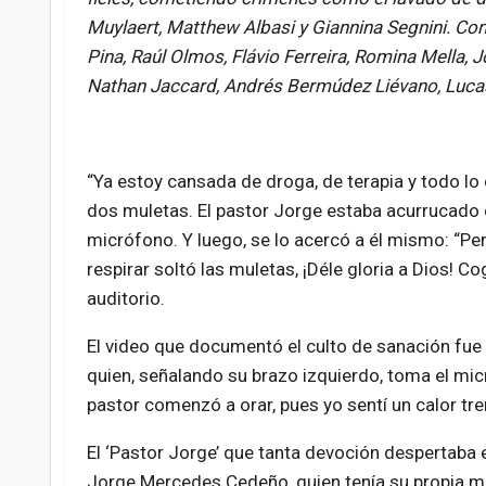
Muylaert, Matthew Albasi y Giannina Segnini. Con 
Pina, Raúl Olmos, Flávio Ferreira, Romina Mella,
Nathan Jaccard, Andrés Bermúdez Liévano, Lucas 
“Ya estoy cansada de droga, de terapia y todo l
dos muletas. El pastor Jorge estaba acurrucado e
micrófono. Y luego, se lo acercó a él mismo: “P
respirar soltó las muletas, ¡Déle gloria a Dios! Co
auditorio.
El video que documentó el culto de sanación fue
quien, señalando su brazo izquierdo, toma el micr
pastor comenzó a orar, pues yo sentí un calor t
El ‘Pastor Jorge’ que tanta devoción despertaba 
Jorge Mercedes Cedeño, quien tenía su propia min