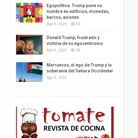
Egopolítica: Trump pone su
nombre en edificios, monedas,
barcos, aviones
Ago 6, 2026
50
Los latinos le van dando la espalda a Trump
Donald Trump, frustrado y
víctima de su egocentrismo
Ago 6, 2026
49
Marruecos, el ego de Trump y la
soberanía del Sahara Occidental
Ago 5, 2026