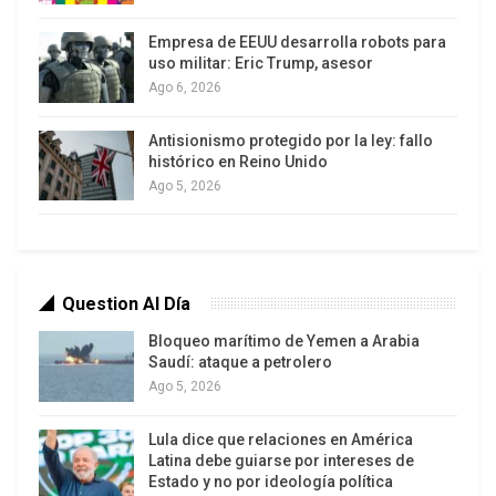
El alto comando superior político de lo
Empresa de EEUU desarrolla robots para
politiquísimo se reúne para comunicar a las
uso militar: Eric Trump, asesor
masas lo negativo de la acción de los bachacos
Ago 6, 2026
pero en cuanto comienzan las disertaciones los
bachacos arrasan con altavoces, tarimas, afiches,
Antisionismo protegido por la ley: fallo
histórico en Reino Unido
pancartas, votantes.
Ago 5, 2026
La autoridad de la seguridad declara mano dura
acción sin contemplaciones pero antes de decir
caiga quien caiga ya ha caído al suelo por acción
Question Al Día
de los bachacos que cargan con cartucheras
botas municiones revolveras fucas patrullas.
Bloqueo marítimo de Yemen a Arabia
Saudí: ataque a petrolero
La autoridad superiorísima convoca cadena
Ago 5, 2026
nacional para informar cuán desagradable es que
Lula dice que relaciones en América
los bachacos desaparezcan desde papel higiénico
Latina debe guiarse por intereses de
hasta el Acta de la Independencia pero no bien ha
Estado y no por ideología política