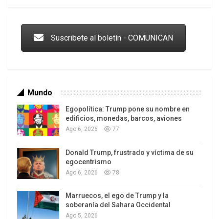
Trump y las drogas: la viga en los propios ojos
Suscribete al boletín - COMUNICAN
Mundo
Egopolítica: Trump pone su nombre en
edificios, monedas, barcos, aviones
Ago 6, 2026
77
Donald Trump, frustrado y víctima de su
Los latinos le van dando la espalda a Trump
egocentrismo
Ago 6, 2026
78
Marruecos, el ego de Trump y la
soberanía del Sahara Occidental
Ago 5, 2026