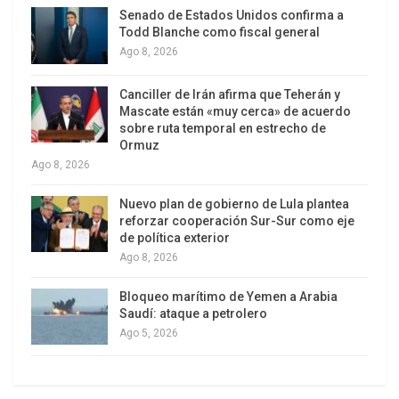
Los generales quieren y requieren la guerra para
Senado de Estados Unidos confirma a
Todd Blanche como fiscal general
hacer carrera y sentirse útiles. El fuero militar les
Ago 8, 2026
condona cualquier irresponsabilidad; el estado
camufla así sus asesinos a sueldo en la
Canciller de Irán afirma que Teherán y
institucionalidad, las ejecuciones extrajudiciales
Mascate están «muy cerca» de acuerdo
sobre ruta temporal en estrecho de
se vuelven embustes de opositores.
Ormuz
Ago 8, 2026
Monseñores, conservadores y adalides de la
derecha católica profanan, a estas alturas, los
Nuevo plan de gobierno de Lula plantea
cuerpos, templos de Dios de los simplones
reforzar cooperación Sur-Sur como eje
de política exterior
creyentes: Niegan el aborto, prohíben el uso de
Ago 8, 2026
anticonceptivos: siguen condenando la mujer al
vituperio y la hoguera. La Inquisición se añora,
Bloqueo marítimo de Yemen a Arabia
Saudí: ataque a petrolero
pero se esfuerzan para que las leyes purguen
Ago 5, 2026
como el fuego. Sus cruzadas santas no dejan de
ser violencias oprobiosas.