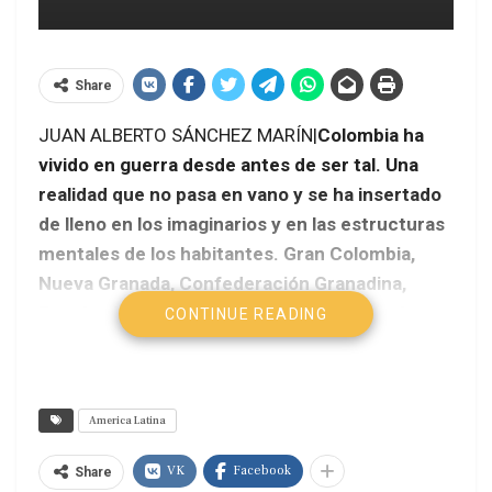
Share
JUAN ALBERTO SÁNCHEZ MARÍN|
Colombia ha
vivido en guerra desde antes de ser tal. Una
realidad que no pasa en vano y se ha insertado
de lleno en los imaginarios y en las estructuras
mentales de los habitantes. Gran Colombia,
Nueva Granada, Confederación Granadina,
Estados Unidos de Colombia o República de
CONTINUE READING
Colombia, de presidentes a peones, la guerra
está presente en el lenguaje, el deseo, la
memoria, el miedo, la obsesión. Unos u otros
America Latina
generados o granjeados según la orilla que
toque: los poderosos, en la mixtura y
VK
Facebook
Share
manipulación de los elementos; los humillados