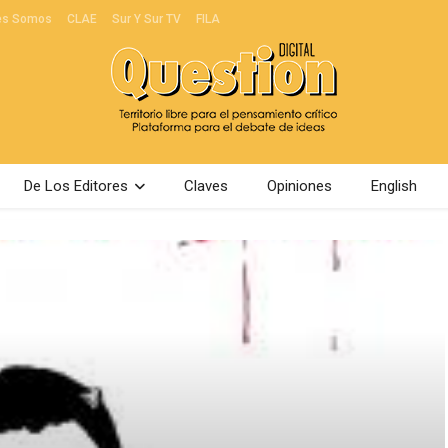
es Somos
CLAE
Sur Y Sur TV
FILA
De Los Editores
Claves
Opiniones
English