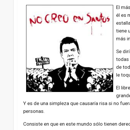
El más
él es 
estall
tiene 
más in
Se dir
todas 
de tod
le toq
El lib
grande
Y es de una simpleza que causaría risa si no fuer
personas.
Consiste en que en este mundo sólo tienen dere