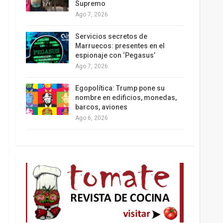
Supremo
Ago 7, 2026
Los latinos le van dando la espalda a Trump
Servicios secretos de
Marruecos: presentes en el
espionaje con ‘Pegasus’
Ago 7, 2026
Egopolítica: Trump pone su
nombre en edificios, monedas,
barcos, aviones
Ago 6, 2026