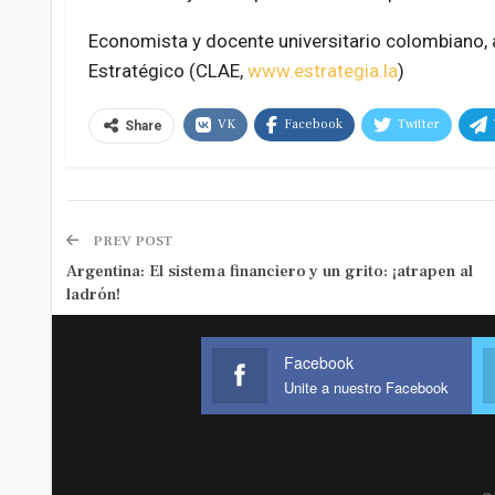
Economista y docente universitario colombiano, 
Estratégico (CLAE,
www.estrategia.la
)
VK
Facebook
Twitter
Share
PREV POST
Argentina: El sistema financiero y un grito: ¡atrapen al
ladrón!
Facebook
Unite a nuestro Facebook