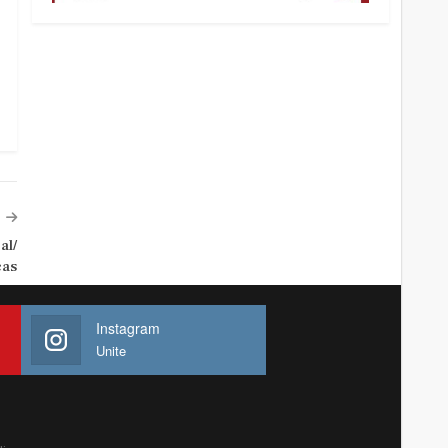
al/
cas
Instagram
Unite