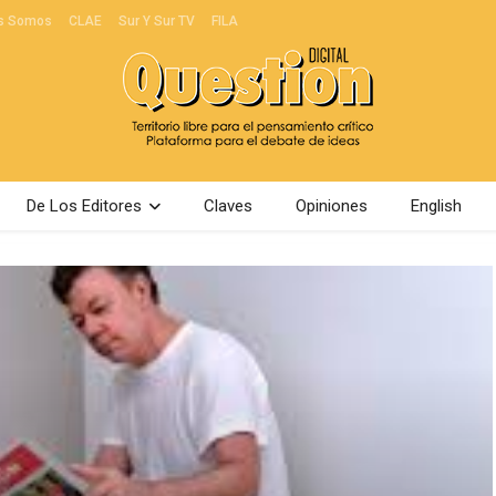
s Somos
CLAE
Sur Y Sur TV
FILA
De Los Editores
Claves
Opiniones
English