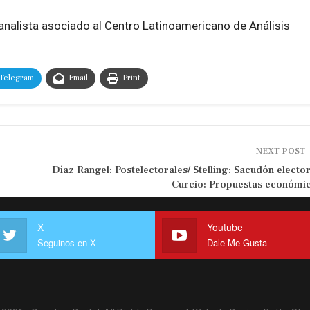
analista asociado al Centro Latinoamericano de Análisis
Telegram
Email
Print
NEXT POST
Díaz Rangel: Postelectorales/ Stelling: Sacudón elector
Curcio: Propuestas económi
X
Youtube
Seguinos en X
Dale Me Gusta