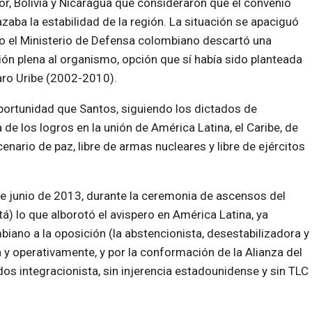
r, Bolivia y Nicaragua que consideraron que el convenio
aba la estabilidad de la región. La situación se apaciguó
 el Ministerio de Defensa colombiano descartó una
ón plena al organismo, opción que sí había sido planteada
aro Uribe (2002-2010).
portunidad que Santos, siguiendo los dictados de
e los logros en la unión de América Latina, el Caribe, de
nario de paz, libre de armas nucleares y libre de ejércitos
de junio de 2013, durante la ceremonia de ascensos del
tá) lo que alborotó el avispero en América Latina, ya
iano a la oposición (la abstencionista, desestabilizadora y
a y operativamente, y por la conformación de la Alianza del
dos integracionista, sin injerencia estadounidense y sin TLC