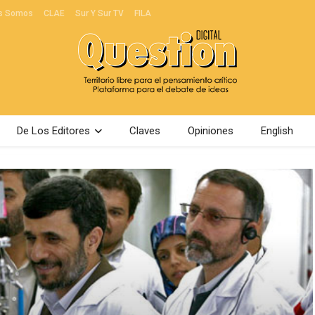
s Somos
CLAE
Sur Y Sur TV
FILA
De Los Editores
Claves
Opiniones
English