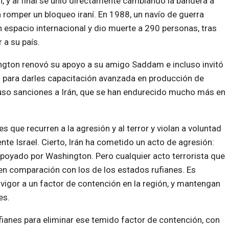
 y al final se unió directamente cambiando la bandera a
n romper un bloqueo iraní. En 1988, un navío de guerra
n espacio internacional y dio muerte a 290 personas, tras
 a su país.
ington renovó su apoyo a su amigo Saddam e incluso invitó
s para darles capacitación avanzada en producción de
puso sanciones a Irán, que se han endurecido mucho más en
 que recurren a la agresión y al terror y violan a voluntad
nte Israel. Cierto, Irán ha cometido un acto de agresión:
apoyado por Washington. Pero cualquier acto terrorista que
 en comparación con los de los estados rufianes. Es
gor a un factor de contención en la región, y mantengan
es.
ianes para eliminar ese temido factor de contención, con