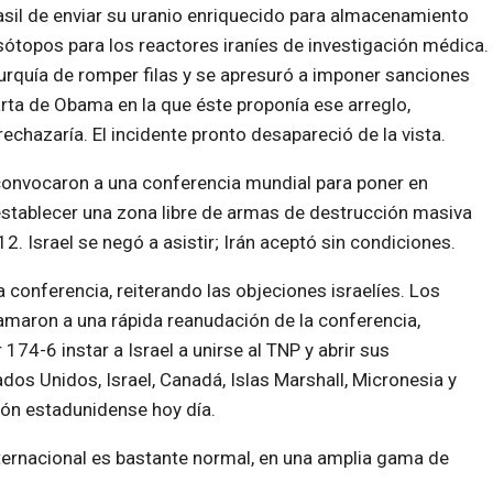
asil de enviar su uranio enriquecido para almacenamiento
sótopos para los reactores iraníes de investigación médica.
Turquía de romper filas y se apresuró a imponer sanciones
arta de Obama en la que éste proponía ese arreglo,
chazaría. El incidente pronto desapareció de la vista.
onvocaron a una conferencia mundial para poner en
establecer una zona libre de armas de destrucción masiva
12. Israel se negó a asistir; Irán aceptó sin condiciones.
conferencia, reiterando las objeciones israelíes. Los
amaron a una rápida reanudación de la conferencia,
74-6 instar a Israel a unirse al TNP y abrir sus
ados Unidos, Israel, Canadá, Islas Marshall, Micronesia y
ión estadunidense hoy día.
nternacional es bastante normal, en una amplia gama de