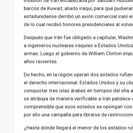
invasión de Irán encabezada por Saddam Hussein,
barcos de Kuwait, aliado iraquí, para que pudiera
estadunidense derribó un avión comercial iraní e
de lo cual recibió honores presidenciales al volver
Después que Irán fue obligado a capitular, Wash
a ingenieros nucleares iraquíes a Estados Unido
armas. Luego el gobierno de William Clinton im
años recientes.
De hecho, en la región operan dos estados rufianes
el derecho internacional: Estados Unidos y su clie
conquistar tres islas árabes en tiempos del sha 
se atribuya de manera verificable a Irán palidece
comprensible que esos estados se opongan con vi
por ello una campaña para librarse de restriccion
¿Hasta dónde llegará el menor de los estados ruf