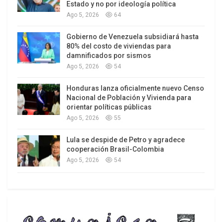
Trump lanzó en diciembre de 2019 la Iniciativa
Estado y no por ideología política
Ago 5, 2026
64
América Crece, que ofrecía más o menos lo
mismo que la APEP de Biden: el BID y la
Gobierno de Venezuela subsidiará hasta
Corporación Internacional Financiera de
80% del costo de viviendas para
damnificados por sismos
Desarrollo de Estados Unidos pondrían a
Ago 5, 2026
54
disposición millones de dólares para la
construcción de infraestructura sostenible,
Honduras lanza oficialmente nuevo Censo
tecnología y redes digitales, así como la
Nacional de Población y Vivienda para
orientar políticas públicas
conformación de cadenas productivas en el
Ago 5, 2026
55
continente (
nearshoring
).El objetivo fundamental
de ambas es frenar la influencia china en la región.
Lula se despide de Petro y agradece
cooperación Brasil-Colombia
Ago 5, 2026
54