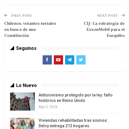
PREV POST
NEXT POST
Chilenos, votantes seriales
CIJ: La estrategia de
en busca de una
ExxonMobil para el
Constitución
Esequibo
Seguinos
La cumbre que encabezó Xi Jinping recibió a
delegaciones de más de 140 países.
En Washington, el 3 de noviembre, se realizó la
primera cumbre de la Alianza para la Prosperidad
Económica en las Américas (APEP), de la que
Lo Nuevo
participan apenas 12 de los 35 países del
Antisionismo protegido por la ley: fallo
continente y menos que los 23 gobiernos
histórico en Reino Unido
latinoamericanos asociados al BRI. La mayoría de
Ago 5, 2026
los miembros de la APEP tiene Tratados de Libre
Comercio con Estados Unidos.
Viviendas rehabilitadas tras sismos:
Delcy entrega 212 hogares