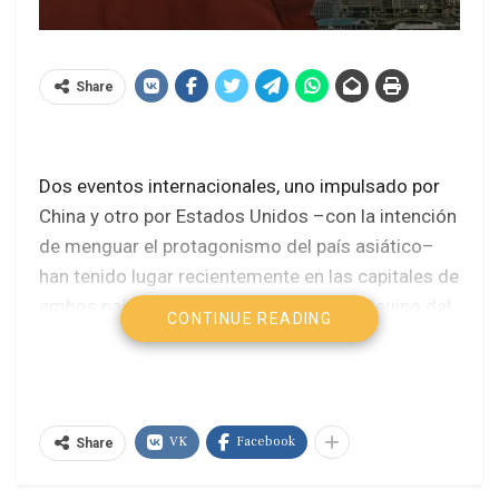
Share
Dos eventos internacionales, uno impulsado por
China y otro por Estados Unidos –con la intención
de menguar el protagonismo del país asiático–
han tenido lugar recientemente en las capitales de
ambos países. El primero, realizado en Beijing del
CONTINUE READING
17 al 18 de octubre, celebró el décimo aniversario
de la Iniciativa de la Franja y la Ruta (BRI),
conocida también como Nueva Ruta de la Seda,
con la presencia de delegaciones de alto nivel de
VK
Facebook
Share
más de 140 países asociados a ella.