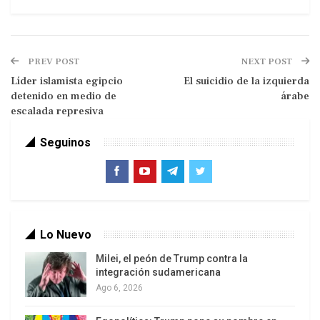
espera, de 40 años?
PREV POST
NEXT POST
Líder islamista egipcio
El suicidio de la izquierda
detenido en medio de
árabe
escalada represiva
Seguinos
“El movimiento social no desaparece,
porque desaparece un dirigente.
Quizás se retrase .Se puede prolongar y
Lo Nuevo
al fin de cuentas, no se puede detener”
Milei, el peón de Trump contra la
SALVADOR ALLENDE
integración sudamericana
Ago 6, 2026
Es sabido que en el centro de las miradas críticas
está la llamada “Concertación de Partidos por la