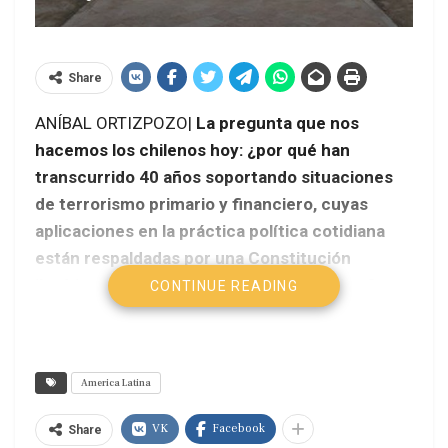
Share
ANÍBAL ORTIZPOZO|
La pregunta que nos
hacemos los chilenos hoy: ¿por qué han
transcurrido 40 años soportando situaciones
de terrorismo primario y financiero, cuyas
aplicaciones en la práctica política cotidiana
están respaldadas por una Constitución
ilegítima, impuesta por la dictadura militar?,
CONTINUE READING
¿qué hemos estado esperando?, ¿son las
multitudinarias manifestaciones estudiantiles,
las huelgas de hambre de nuestros Mapuches
America Latina
presos y la reciente reunión en el ex congreso
nacional por un plebiscito para una nueva
VK
Facebook
Share
Constitución, el comienzo del fin de una larga