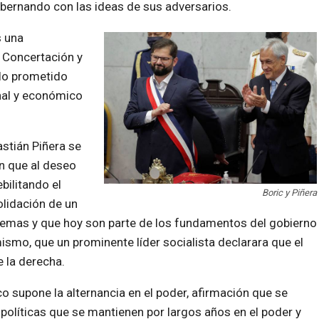
obernando con las ideas de sus adversarios.
s una
 Concertación y
lo prometido
nal y económico
astián Piñera se
ón que al deseo
bilitando el
Boric y Piñera
olidación de un
remas y que hoy son parte de los fundamentos del gobierno
mo, que un prominente líder socialista declarara que el
 la derecha.
 supone la alternancia en el poder, afirmación que se
olíticas que se mantienen por largos años en el poder y