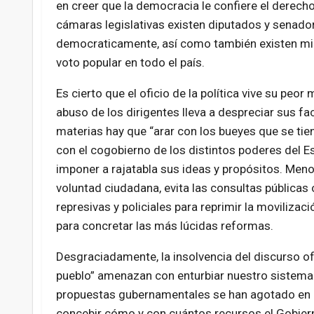
en creer que la democracia le confiere el derech
cámaras legislativas existen diputados y senado
democraticamente, así como también existen mil
voto popular en todo el país.
Es cierto que el oficio de la política vive su peor
abuso de los dirigentes lleva a despreciar sus f
materias hay que “arar con los bueyes que se tien
con el cogobierno de los distintos poderes del Es
imponer a rajatabla sus ideas y propósitos. Menos
voluntad ciudadana, evita las consultas públicas o
represivas y policiales para reprimir la movilizac
para concretar las más lúcidas reformas.
Desgraciadamente, la insolvencia del discurso ofi
pueblo” amenazan con enturbiar nuestro sistema 
propuestas gubernamentales se han agotado en 
concebir cómo y con
cuántos recursos el Gobier