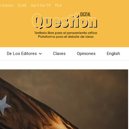
s Somos
CLAE
Sur Y Sur TV
FILA
De Los Editores
Claves
Opiniones
English