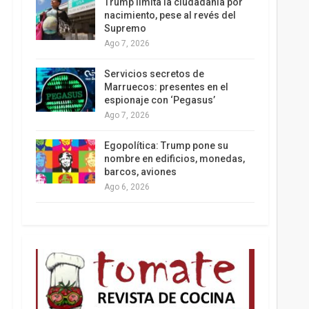
Trump limita la ciudadanía por
nacimiento, pese al revés del
Supremo
Ago 7, 2026
Los latinos le van dando la espalda a Trump
Servicios secretos de
Marruecos: presentes en el
espionaje con ‘Pegasus’
Ago 7, 2026
Egopolítica: Trump pone su
nombre en edificios, monedas,
barcos, aviones
Ago 6, 2026