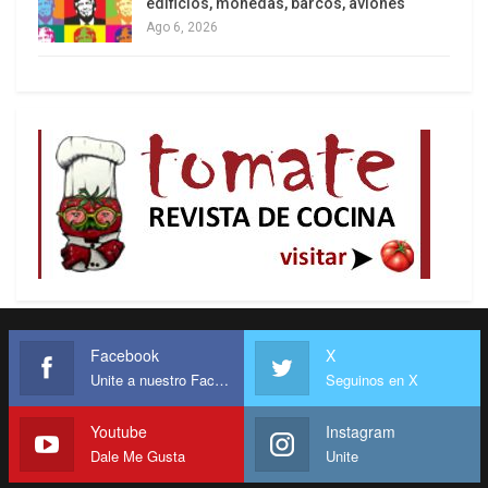
edificios, monedas, barcos, aviones
Ago 6, 2026
Facebook
X
Unite a nuestro Facebook
Seguinos en X
Youtube
Instagram
Dale Me Gusta
Unite