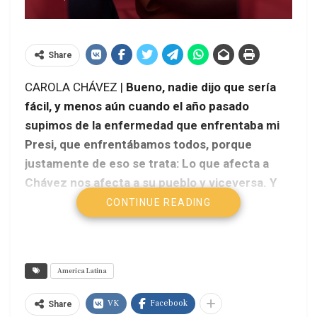
Share
CAROLA CHÁVEZ |
Bueno, nadie dijo que sería
fácil, y menos aún cuando el año pasado
supimos de la enfermedad que enfrentaba mi
Presi, que enfrentábamos todos, porque
justamente de eso se trata: Lo que afecta a
Chávez nos afecta a su pueblo y viceversa. Y
es aquí cuando me veo obligada a recurrir al
CONTINUE READING
inevitable cliché: “Chávez somos todos”.
America Latina
VK
Facebook
Share