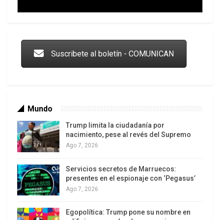
Trump y las drogas: la viga en los propios ojos
Suscribete al boletín - COMUNICAN
Mundo
Trump limita la ciudadanía por
nacimiento, pese al revés del Supremo
Ago 7, 2026
Servicios secretos de Marruecos:
Los latinos le van dando la espalda a Trump
presentes en el espionaje con ‘Pegasus’
Ago 7, 2026
Egopolítica: Trump pone su nombre en