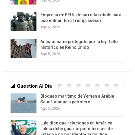
Ago 6, 2026
victoria del pueblo, el próximo 7 de octubre.
Empresa de EEUU desarrolla robots para
En este contexto, indicó que Venezuela ha logrado
uso militar: Eric Trump, asesor
un puesto importante en la escena internacional y
Ago 6, 2026
así seguirá siendo en instancias como Unasur y
Antisionismo protegido por la ley: fallo
Caricom.
histórico en Reino Unido
Ago 5, 2026
Oposición desesperada
Advirtió que la oposición está desesperada en
vista de los acontecimientos y a la bajada súbita
en las encuestas de su candidato presidencial.
Question Al Día
Bloqueo marítimo de Yemen a Arabia
Por ello, llamó a la población a estar pendiente y a
Saudí: ataque a petrolero
no dejarse engañar por el candidato de la
Ago 5, 2026
derecha, que a pesar de los esfuerzos no tiene
liderazgo.
Lula dice que relaciones en América
Latina debe guiarse por intereses de
Estado y no por ideología política