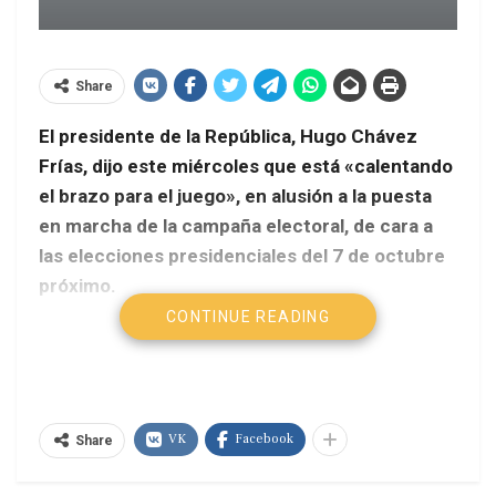
Share
El presidente de la República, Hugo Chávez
Frías, dijo este miércoles que está «calentando
el brazo para el juego», en alusión a la puesta
en marcha de la campaña electoral, de cara a
las elecciones presidenciales del 7 de octubre
próximo.
CONTINUE READING
AVN
«Voy a gozar mucho en esta campaña, que no ha
comenzado, pero ya estamos calentando el brazo
VK
Facebook
para el juego, que va a terminar en nocaut»,
Share
expresó en un Consejo de Ministro Extraordinario,