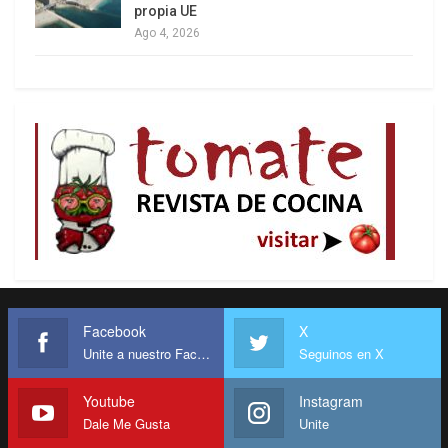
propia UE
Ago 4, 2026
Facebook
X
Unite a nuestro Facebook
Seguinos en X
Youtube
Instagram
Dale Me Gusta
Unite