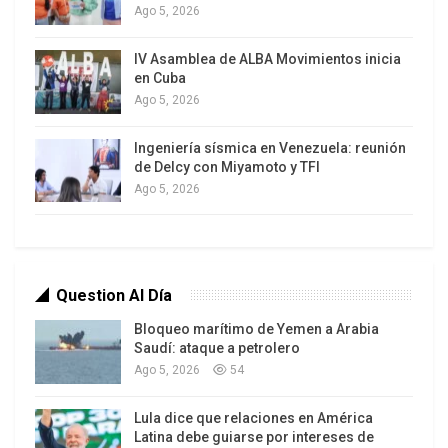
que busquen», agregó en referencia a la derecha
Ago 5, 2026
venezolana.
IV Asamblea de ALBA Movimientos inicia
en Cuba
El pasado domingo, la autodenominada Mesa de
Ago 5, 2026
la Unidad Democrática efectuó elecciones
internas para escoger a su abanderado a la
Ingeniería sísmica en Venezuela: reunión
elección presidencial, así como a alcaldías y
de Delcy con Miyamoto y TFI
Ago 5, 2026
gobernaciones. De la consulta interna resultó
electo para la contienda presidencial Henrique
Capriles Radonski.
Question Al Día
Bloqueo marítimo de Yemen a Arabia
Saudí: ataque a petrolero
Ago 5, 2026
54
Lula dice que relaciones en América
Latina debe guiarse por intereses de