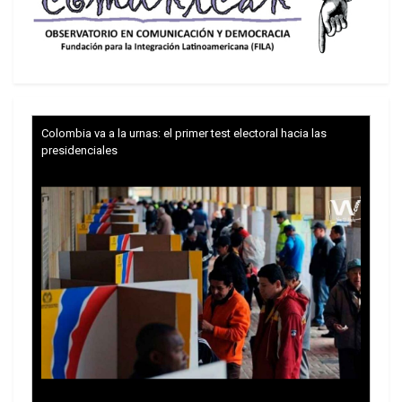
Además de Karina.otra mujer funciona como
sostén anímico del Presidente: la titular de Capital
Humano, Sandra Petovello, quien acumula áreas
de poder al acaparar gran parte de la
administración bajo su megaministerio.
Colombia va a la urnas: el primer test electoral hacia las
presidenciales
Con Petovello
Investida como una de las pocas voceras
autorizadas de La Libertad Avanza, tanto en
campaña como en gestión, la canciller Diana
Mondino cree tener vuelo propio, aunque lleva
adelante una gestión por demás gris.
El desprecio con el que Milei trata a las mujeres
es algo que quiso dejar claro antes de llegar a la