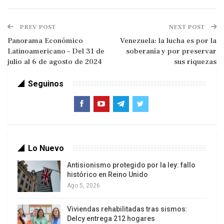
Milei, y es que considera que su hermana está por
encima de él….
PREV POST
NEXT POST
Panorama Económico
Venezuela: la lucha es por la
Latinoamericano – Del 31 de
soberanía y por preservar
julio al 6 de agosto de 2024
sus riquezas
Seguinos
Lo Nuevo
Victoria Villarruel, Karina Milei
Antisionismo protegido por la ley: fallo
Milei y su vicepresidenta Victoria Villarruel son
histórico en Reino Unido
dos políticos de derecha (de ultraderecha se
Ago 5, 2026
puede decir), pero representan tradiciones
políticas muy diferentes. Ella es una
Viviendas rehabilitadas tras sismos:
Delcy entrega 212 hogares
ultranacionalista defensora del gobierno cívico-