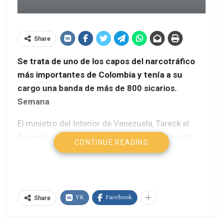
Share
Se trata de uno de los capos del narcotráfico
más importantes de Colombia y tenía a su
cargo una banda de más de 800 sicarios.
Semana
El ministro del Interior de Venezuela, Tareck el
Aissami, confirmó este domingo la captura del
CONTINUE READING
jefe narcoparamilitar Diego Pérez Henao alias
«Diego Rastrojo» en una de las acciones contra el
narcotráfico «más significantes de la historia de
Venezuela».
VK
Facebook
Share
«Esta mañana logramos la captura efectiva del