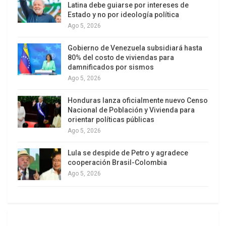
Latina debe guiarse por intereses de
Además, operaba «al lado de delincuentes» como
Estado y no por ideología política
Daniel Rendón alias «Don Mario», Daniel ‘el Loco’
Ago 5, 2026
Barrera», el narcotraficante «Cuchillo», alias de
Gobierno de Venezuela subsidiará hasta
Pedro Oliverio Guerrero y los hermanos «Comba».
80% del costo de viviendas para
damnificados por sismos
El Aissami especificó que Rastrojo dirigía
Ago 5, 2026
«operaciones importantes» de tráfico ilícito de
Honduras lanza oficialmente nuevo Censo
drogas hacia algunas zonas de Cauca y Nariño
Nacional de Población y Vivienda para
donde, dijo, también trabajaba «con reductos
orientar políticas públicas
paramilitares del bloque central bolívar conocido
Ago 5, 2026
como Nueva Generación y Águilas Negras».
Lula se despide de Petro y agradece
cooperación Brasil-Colombia
«Ha sido capturado uno de los hombres más
Ago 5, 2026
buscados de América Latina, no es cualquier jefe
de las mafias que hemos capturado en la
madrugada de hoy en Venezuela», dijo el ministro
venezolano.