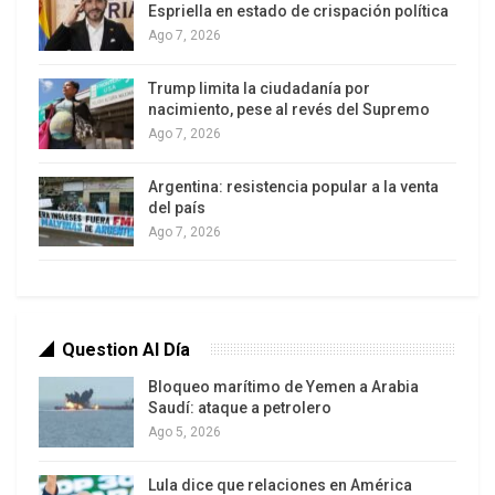
Espriella en estado de crispación política
con autoridades de Colombia para transmitirles
Ago 7, 2026
esta información relevante e inmediatamente
colocar a la orden de la justicia colombiana a este
Trump limita la ciudadanía por
jefe criminal de la banda ‘Los Rastrojos'», señaló
nacimiento, pese al revés del Supremo
el ministro.
Ago 7, 2026
Según detalló, Diego Pérez es requerido por la
Argentina: resistencia popular a la venta
del país
justicia colombiana desde el 2001 por su amplio
Ago 7, 2026
prontuario criminal que incluye «centenares de
víctimas, de desapariciones, asesinatos y
extorsiones».
Question Al Día
Se convirtió en el tercero en la línea de poder de la
banda «Los Rastrojos» y es «uno de los
Bloqueo marítimo de Yemen a Arabia
Saudí: ataque a petrolero
principales cabezas» de las llamadas Bacrim
Ago 5, 2026
(bandas criminales) con apoyo de los hermanos
Calle Serna, según el funcionario.
Lula dice que relaciones en América