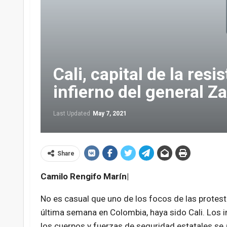
Cali, capital de la resi
infierno del general Z
Last Updated
May 7, 2021
Share
Camilo Rengifo Marín|
No es casual que uno de los focos de las protes
última semana en Colombia, haya sido Cali. Los i
los cuerpos y fuerzas de seguridad estatales s