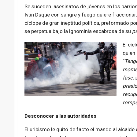
Se suceden asesinatos de jóvenes en los barrios 
Iván Duque con sangre y fuego quiere fraccionar,
cíclope de gran ineptitud política, preformado por
se perpetua bajo la ignominia escabrosa de su
pa
El cíc
quien 
“
Tengo
moment
fase, 
presid
recup
romper
Desconocer a las autoridades
El uribismo le quitó de facto el mando al alcalde 