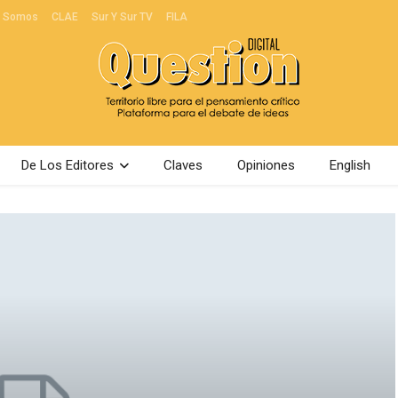
s Somos
CLAE
Sur Y Sur TV
FILA
De Los Editores
Claves
Opiniones
English