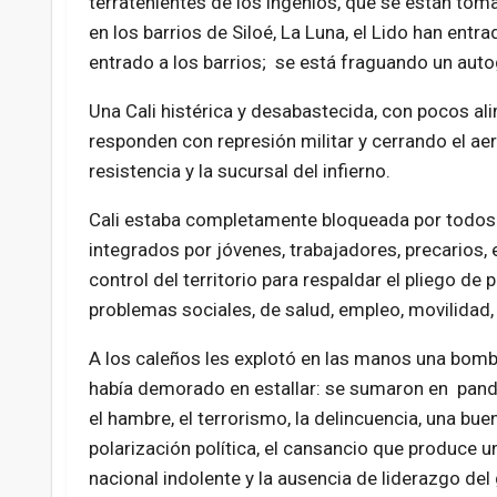
terratenientes de los ingenios, que se están to
en los barrios de Siloé, La Luna, el Lido han ent
entrado a los barrios; se está fraguando un auto
Una Cali histérica y desabastecida, con pocos al
responden con represión militar y cerrando el aer
resistencia y la sucursal del infierno.
Cali estaba completamente bloqueada por todos 
integrados por jóvenes, trabajadores, precarios, 
control del territorio para respaldar el pliego de
problemas sociales, de salud, empleo, movilidad, 
A los caleños les explotó en las manos una bomb
había demorado en estallar: se sumaron en pand
el hambre, el terrorismo, la delincuencia, una bue
polarización política, el cansancio que produce u
nacional indolente y la ausencia de liderazgo del 