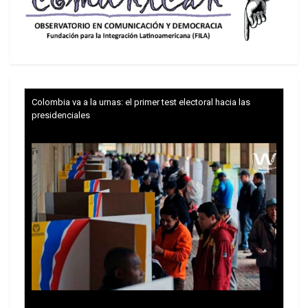
Colombia va a la urnas: el primer test electoral hacia las
presidenciales
Los alrededores de Senegal experimentan
terribles dificultades con conflictos y golpes de
Estado en países como Malí, Níger o Burkina Faso.
El panorama continental africanotampoco es
halagüeño, con un grave conflicto en Sudán e
inestabilidad en muchos países.
En este contexto, y a pesar de tensiones internas
que incluyeron la detención del líder opositor,
Ousmane Sonko, en 2021, Senegal ha logrado una