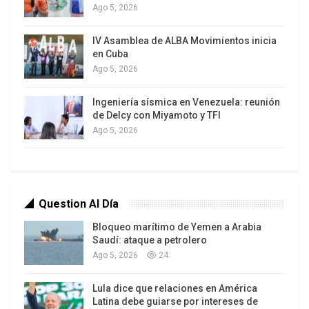
Ago 5, 2026
IV Asamblea de ALBA Movimientos inicia
en Cuba
Ago 5, 2026
Ingeniería sísmica en Venezuela: reunión
La democracia en el mundo sufre un claro
de Delcy con Miyamoto y TFI
deterioro, con muchos más países que registran
Ago 5, 2026
retrocesos de los que avanzan según los
principales estudios internacionales. Arriba, la
evolución del Democracy Index Global elaborado
Question Al Día
por The Economist Intelligence Unit (EIU). Turquía
es uno de aquellos que, desde las esperanzas de
Bloqueo marítimo de Yemen a Arabia
Saudí: ataque a petrolero
consolidación democrática de principio de siglo,
Ago 5, 2026
24
ha experimentado una involución bajo el
prolongado mando de Erdogan. Según el EIU, por
Lula dice que relaciones en América
ejemplo, ha caído desde una nota de 5,7 (sobre
Latina debe guiarse por intereses de