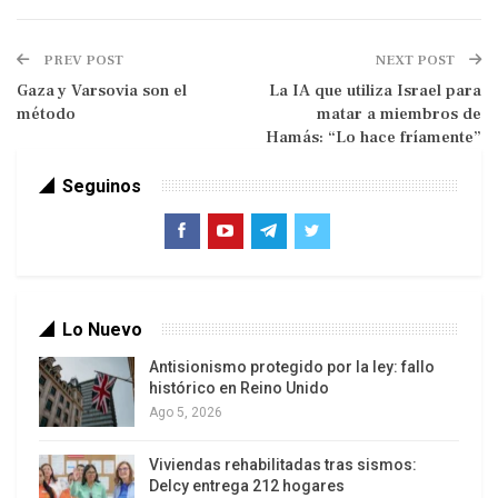
Turquía.
En un entorno hostil, la oposición
PREV POST
NEXT POST
ha ganado las municipales
Gaza y Varsovia son el
La IA que utiliza Israel para
Senegal.
En una región turbulenta, un
método
matar a miembros de
opositor gana la presidencia
Hamás: “Lo hace fríamente”
Portugal.
Al contrario de lo que ocurre en el
Seguinos
país vecino, aquí la política da muestras de
lealtad institucional y buenas formas
Países Bajos.
El ultraderechista Wilders
renuncia a formar gobierno porque no tiene
apoyos
Lo Nuevo
Congo.
Por primera vez será primera
Antisionismo protegido por la ley: fallo
ministra una mujer
histórico en Reino Unido
Ago 5, 2026
Turquía
Viviendas rehabilitadas tras sismos:
Delcy entrega 212 hogares