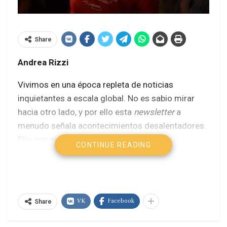
Share
Andrea Rizzi
Vivimos en una época repleta de noticias
inquietantes a escala global. No es sabio mirar
hacia otro lado, y por ello esta
newsletter
a
menudo señala acontecimientos desalentadores.
Ello, por supuesto, no significa que no se
CONTINUE READING
produzcan en el mundo muchos desarrollos
positivos. Esta entrega de
Apuntes de Geopolítica
está dedicada a un notable cúmulo de buenas
noticias democráticas afloradas en las últimas
VK
Facebook
Share
semanas. Espero que aporten un punto de
optimismo en tiempos más bien oscuros.