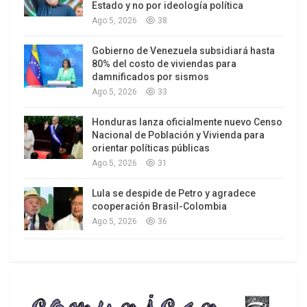
Estado y no por ideología política
10) en 2006 a 4,3 en 2023.
Ago 5, 2026
38
Pero este deterioro, que ha implicado a lo largo
Gobierno de Venezuela subsidiará hasta
del tiempo un terreno de juego cada vez más
80% del costo de viviendas para
damnificados por sismos
inclinado a favor de Erdogan y su partido, no ha
Ago 5, 2026
33
impedido que las fuerzas de oposición obtuvieran
un importante éxito en las municipales del
Honduras lanza oficialmente nuevo Censo
Nacional de Población y Vivienda para
domingo, venciendo en las principales ciudades
orientar políticas públicas
del país, incluida Estambul. Esto no significa de
Ago 5, 2026
31
alguna manera que la erosión de la democracia
turca haya quedado sanada o ni siquiera revertida,
Lula se despide de Petro y agradece
cooperación Brasil-Colombia
pero sí que mantiene un esperanzador punto de
Ago 5, 2026
36
vitalidad.
Senegal