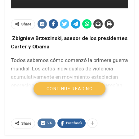
Share
Zbigniew Brzezinski, asesor de los presidentes
Carter y Obama
Todos sabemos cómo comenzó la primera guerra
mundial. Los actos individuales de violencia
acumulativamente en movimiento establecían
operaciones militares irreversibles que carecían
CONTINUE READING
de orientación estratégica general así como una
mayor claridad del propósito. El resto es historia:
una masacre de cuatro años llevado a cabo por el
bien de los objetivos ambiciosos formulados en
VK
Facebook
Share
gran medida por las potencias vencedoras ex
post facto (posterior al hecho).