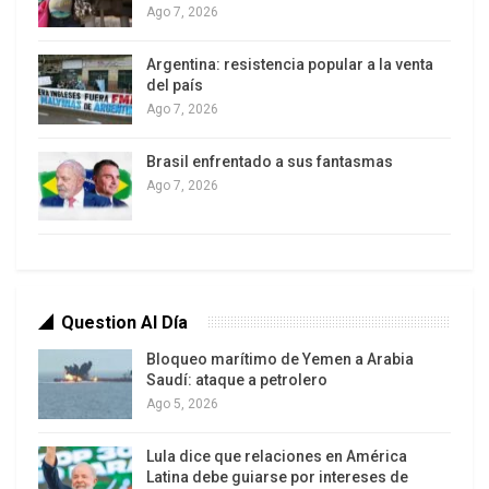
Ago 7, 2026
resistencia democrática a su gobierno.
Argentina: resistencia popular a la venta
del país
Ago 7, 2026
Brasil enfrentado a sus fantasmas
Ago 7, 2026
Sin embargo desde entonces un gran avance se
Question Al Día
ha logrado, como en las muy difíciles
negociaciones nucleares con Irán, en el que tanto
Bloqueo marítimo de Yemen a Arabia
Saudí: ataque a petrolero
los EE.UU. y Rusia han cooperado con otras
Ago 5, 2026
potencias principales para superar los obstáculos.
Uno podría entonces haber pensado que la
Lula dice que relaciones en América
Latina debe guiarse por intereses de
próxima fase para hacer frente al problema sirio