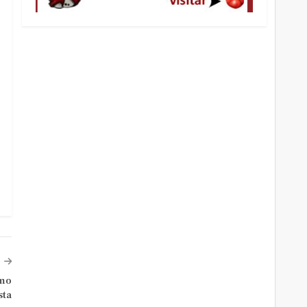
omo
sta