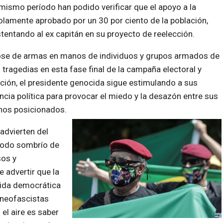
mismo período han podido verificar que el apoyo a la
solamente aprobado por un 30 por ciento de la población,
entando al ex capitán en su proyecto de reelección.
ose de armas en manos de individuos y grupos armados de
agedias en esta fase final de la campaña electoral y
ación, el presidente genocida sigue estimulando a sus
cia política para provocar el miedo y la desazón entre sus
enos posicionados.
advierten del
riodo sombrío de
sos y
 advertir que la
vida democrática
 neofascistas
el aire es saber