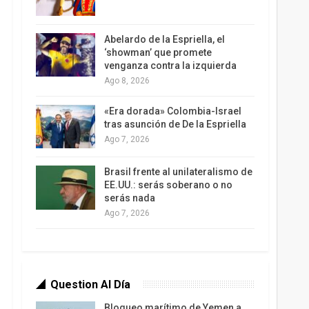
Abelardo de la Espriella, el
‘showman’ que promete
venganza contra la izquierda
Ago 8, 2026
«Era dorada» Colombia-Israel
tras asunción de De la Espriella
Ago 7, 2026
Brasil frente al unilateralismo de
EE.UU.: serás soberano o no
serás nada
Ago 7, 2026
Question Al Día
Bloqueo marítimo de Yemen a