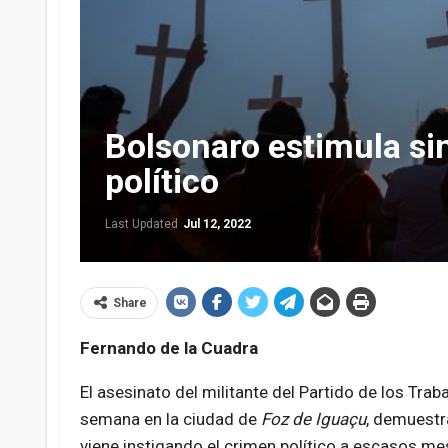
Bolsonaro estimula sin
político
Last Updated
Jul 12, 2022
Share
Fernando de la Cuadra
El asesinato del militante del Partido de los Trab
semana en la ciudad de
Foz de Iguaçu
, demuestr
viene instigando el crimen político a escasos m