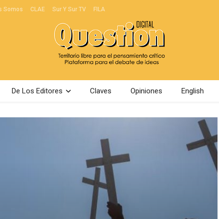
s Somos
CLAE
Sur Y Sur TV
FILA
De Los Editores
Claves
Opiniones
English