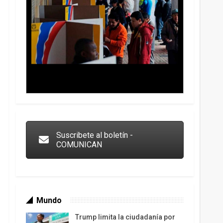
Trump y las drogas: la viga en los propios ojos
Suscribete al boletín -
COMUNICAN
Mundo
Trump limita la ciudadanía por