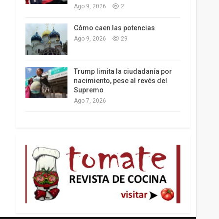
Ago 9, 2026
2
Los latinos le van dando la espalda a Trump
Cómo caen las potencias
Ago 9, 2026
29
Trump limita la ciudadanía por
nacimiento, pese al revés del
Supremo
Ago 7, 2026