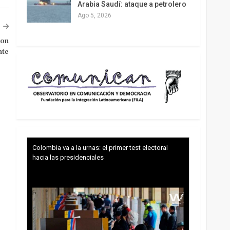
Arabia Saudí: ataque a petrolero
Ago 5, 2026
ron
nte
Colombia va a la urnas: el primer test electoral
hacia las presidenciales