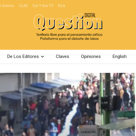
s Somos
CLAE
Sur Y Sur TV
FILA
De Los Editores
Claves
Opiniones
English