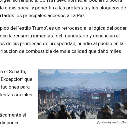
xigen su renuncia. Con la nueva norma, el Gobierno podrá
a crisis social y poner fin a las protestas y los bloqueos de
rtados los principales accesos a La Paz.
ípico del ‘estilo Trump’, es un retroceso a la lógica del poder
igen la renuncia inmediata del mandatario y denuncian el
jos de las promesas de prosperidad, hundió al pueblo en la
tribución de combustible de mala calidad que dañó miles
en el Senado,
 Excepción’ que
itaciones para
testas sociales
ticamente el
 disponer
Protesta en La Paz