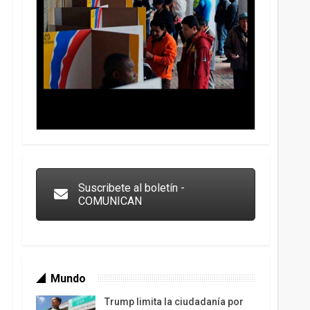
Trump y las drogas: la viga en los propios ojos
Suscribete al boletín -
COMUNICAN
Mundo
Trump limita la ciudadanía por