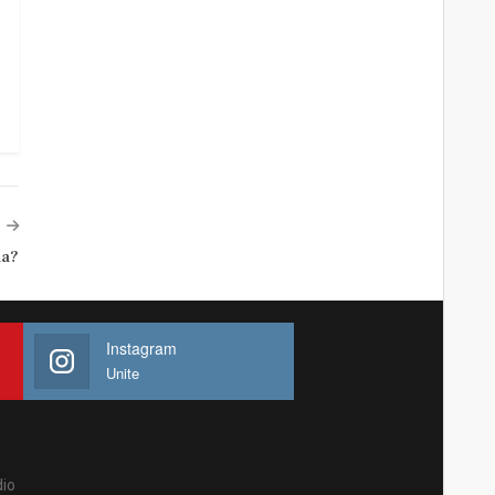
da?
Instagram
Unite
io