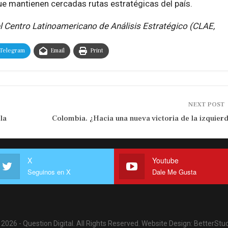
ue mantienen cercadas rutas estratégicas del país.
l Centro Latinoamericano de Análisis Estratégico (CLAE,
Telegram
Email
Print
NEXT POST
la
Colombia. ¿Hacia una nueva victoria de la izquier
X
Youtube
Seguinos en X
Dale Me Gusta
2026 - Question Digital. All Rights Reserved.
Website Design:
BetterStud