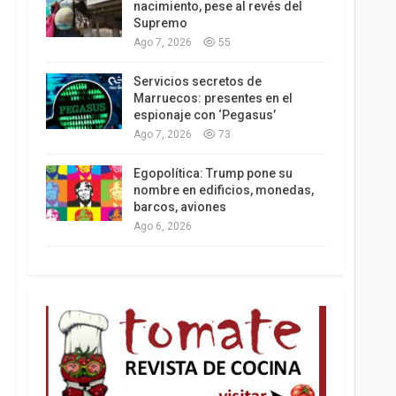
nacimiento, pese al revés del
Supremo
Ago 7, 2026
55
Los latinos le van dando la espalda a Trump
Servicios secretos de
Marruecos: presentes en el
espionaje con ‘Pegasus’
Ago 7, 2026
73
Egopolítica: Trump pone su
nombre en edificios, monedas,
barcos, aviones
Ago 6, 2026