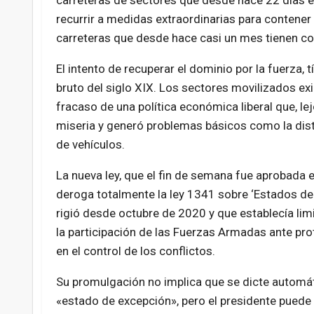
carreteras de sectores que desde hace 22 días e
recurrir a medidas extraordinarias para contener l
carreteras que desde hace casi un mes tienen co
El intento de recuperar el dominio por la fuerza, t
bruto del siglo XIX. Los sectores movilizados ex
fracaso de una política económica liberal que, le
miseria y generó problemas básicos como la dis
de vehículos.
La nueva ley, que el fin de semana fue aprobada 
deroga totalmente la ley 1341 sobre ‘Estados de
rigió desde octubre de 2020 y que establecía lim
la participación de las Fuerzas Armadas ante pro
en el control de los conflictos.
Su promulgación no implica que se dicte automá
«estado de excepción», pero el presidente puede