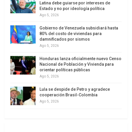
siendo el cuarto productor mundial detrás de
Latina debe guiarse por intereses de
Estado y no por ideología política
Australia, Chile y China.
Ago 5, 2026
Gobierno de Venezuela subsidiará hasta
80% del costo de viviendas para
damnificados por sismos
Ago 5, 2026
Honduras lanza oficialmente nuevo Censo
Nacional de Población y Vivienda para
orientar políticas públicas
Ago 5, 2026
En diciembre, el presidente Javier Milei reveló que
Lula se despide de Petro y agradece
el magnate Elon Musk «está sumamente
cooperación Brasil-Colombia
interesado en el litio» al igual que «el gobierno de
Ago 5, 2026
Estados Unidos y muchas empresas»
estadounidenses. Afirmó que para avanzar con
las negociaciones «necesitan un marco jurídico
que respeten el derecho de la propiedad».