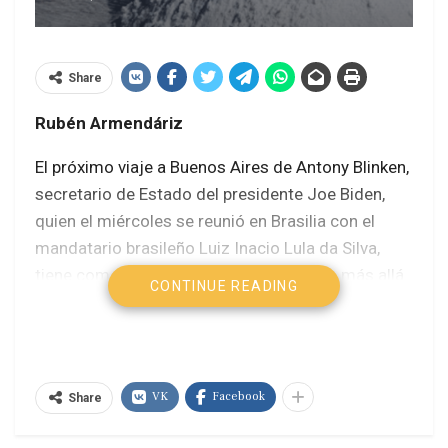
Share
Rubén Armendáriz
El próximo viaje a Buenos Aires de Antony Blinken,
secretario de Estado del presidente Joe Biden,
quien el miércoles se reunió en Brasilia con el
mandatario brasileño Luiz Inacio Lula da Silva,
tiene como meta afianzar el vínculo que, más allá
CONTINUE READING
de las disparidades ideológicas, la administración
demócrata viene ensayando con el gobierno del
ultraderechista argentino Javier Milei.
VK
Facebook
Pero, dejando atrás los versos sobre gobernanza
Share
democrática y derechos humanos, que los altos