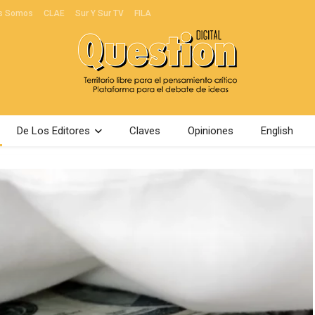
s Somos
CLAE
Sur Y Sur TV
FILA
De Los Editores
Claves
Opiniones
English