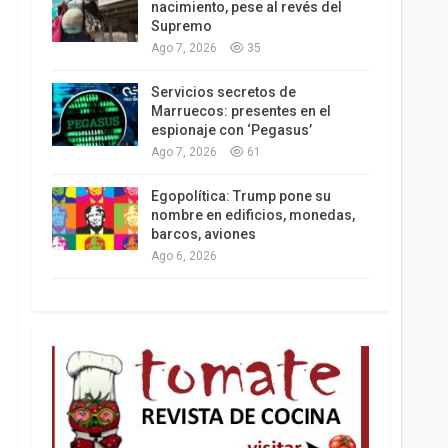
nacimiento, pese al revés del
Supremo
Ago 7, 2026
35
Los latinos le van dando la espalda a Trump
Servicios secretos de
Marruecos: presentes en el
espionaje con ‘Pegasus’
Ago 7, 2026
61
Egopolítica: Trump pone su
nombre en edificios, monedas,
barcos, aviones
Ago 6, 2026