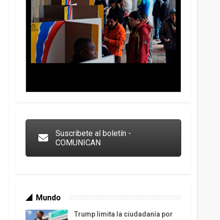
Trump y las drogas: la viga en los propios ojos
Suscribete al boletín -
COMUNICAN
Mundo
Trump limita la ciudadanía por