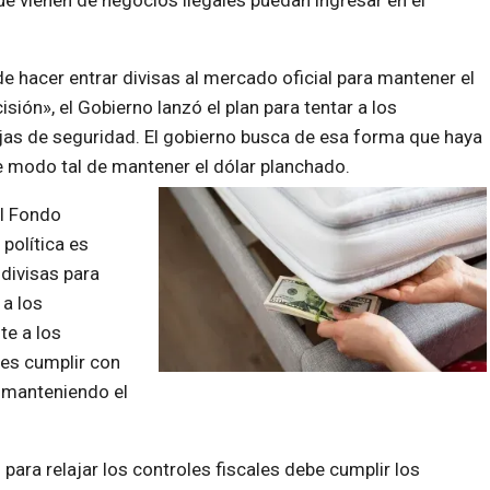
ue vienen de negocios ilegales puedan ingresar en el
de hacer entrar divisas al mercado oficial para mantener el
isión», el Gobierno lanzó el plan para tentar a los
cajas de seguridad. El gobierno busca de esa forma que haya
e modo tal de mantener el dólar planchado.
l Fondo
 política es
 divisas para
 a los
te a los
l es cumplir con
, manteniendo el
n para relajar los controles fiscales debe cumplir los