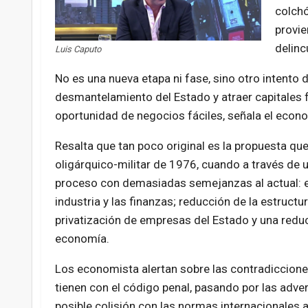
colchó
provie
delinc
Luis Caputo
No es una nueva etapa ni fase, sino otro intento 
desmantelamiento del Estado y atraer capitales f
oportunidad de negocios fáciles, señala el econo
Resalta que tan poco original es la propuesta que
oligárquico-militar de 1976, cuando a través de u
proceso con demasiadas semejanzas al actual: el
industria y las finanzas; reducción de la estructu
privatización de empresas del Estado y una reducc
economía.
Los economista alertan sobre las contradiccion
tienen con el código penal, pasando por las adve
posible colisión con las normas internacionales a