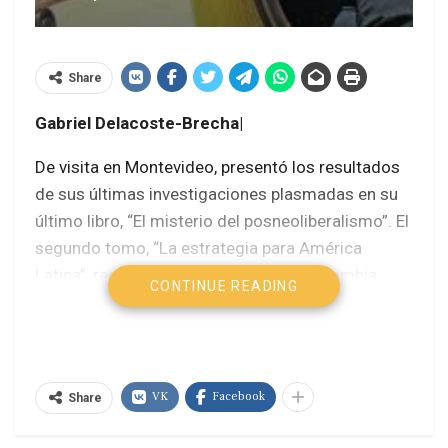
Share
Gabriel Delacoste-Brecha|
De visita en Montevideo, presentó los resultados
de sus últimas investigaciones plasmadas en su
último libro, “El misterio del posneoliberalismo”. El
segundo tomo, “La estrategia para América
Latina”, recientemente publicado en Colombia,
CONTINUE READING
narra el accionar del capital y de los sectores
dominantes en esta región, haciendo una
detallada descripción del despliegue y el
funcionamiento de redes intelectuales y políticas
VK
Facebook
Share
que han apuntado a una reestructuración y un
avance del capitalismo desde los setenta.