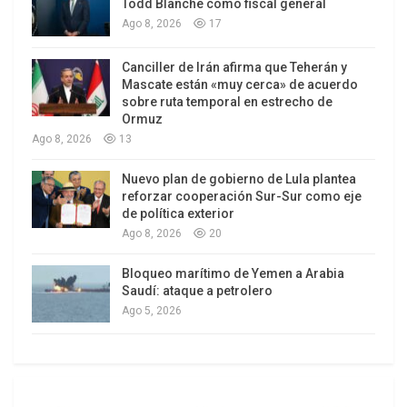
Todd Blanche como fiscal general
Ago 8, 2026
17
de la sociedad en la dictadura y que, después, con
Canciller de Irán afirma que Teherán y
la Concertación, legitimaron el modelo con
Mascate están «muy cerca» de acuerdo
espacios de representación política y legalización
sobre ruta temporal en estrecho de
de algunas actividades. En los otros países, por
Ormuz
Ago 8, 2026
13
ejemplo Brasil, México, Colombia, la
reestructuración se hace en varios momentos,
Nuevo plan de gobierno de Lula plantea
usando la crisis como oportunidad para la
reforzar cooperación Sur-Sur como eje
de política exterior
demolición de algunas cosas, presentándola
Ago 8, 2026
20
como inevitable ante la crisis. Esto hace más
complejo el análisis de América Latina porque
Bloqueo marítimo de Yemen a Arabia
conviven los discursos de demolición y
Saudí: ataque a petrolero
Ago 5, 2026
estabilización. Uno de los exponentes más graves
de esto es el brasileño Fernando Henrique
Cardoso, a quien llaman “el neoliberal”, “el
privatizador”, pero al mismo tiempo va