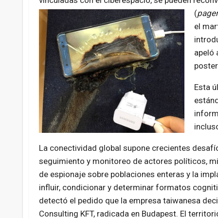
vinculadas con el ciberespacio, se pueden reconv
(
pager
el mar
introd
apeló 
poster
Esta ú
estánd
inform
inclus
La conectividad global supone crecientes desafío
seguimiento y monitoreo de actores políticos, mi
de espionaje sobre poblaciones enteras y la im
influir, condicionar y determinar formatos cogni
detectó el pedido que la empresa taiwanesa decid
Consulting KFT, radicada en Budapest. El territori