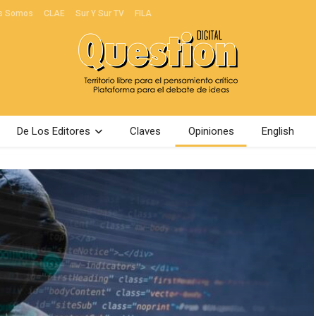
s Somos
CLAE
Sur Y Sur TV
FILA
De Los Editores
Claves
Opiniones
English