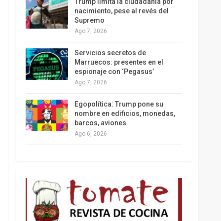
Trump limita la ciudadanía por
nacimiento, pese al revés del
Supremo
Ago 7, 2026
Los latinos le van dando la espalda a Trump
Servicios secretos de
Marruecos: presentes en el
espionaje con ‘Pegasus’
Ago 7, 2026
Egopolítica: Trump pone su
nombre en edificios, monedas,
barcos, aviones
Ago 6, 2026