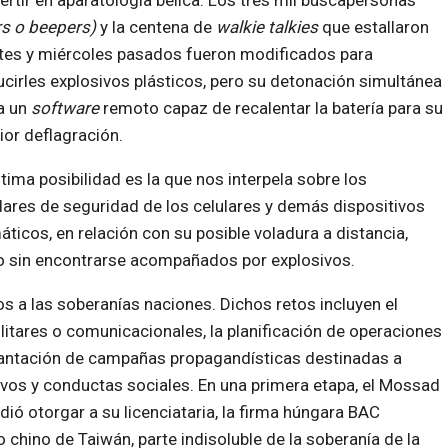
ertir en aparatología bélica. Los tres mil buscapersonas
s o beepers)
y la
centena de
walkie talkies
que estallaron
tes y miércoles pasados fueron modificados para
ucirles explosivos plásticos, pero su detonación simultánea
a un
software
remoto capaz de recalentar la batería para su
ior deflagración.
ltima posibilidad es la que nos interpela sobre los
ares de seguridad de los celulares y demás dispositivos
áticos, en relación con su posible voladura a distancia,
o sin encontrarse acompañados por explosivos.
s a las soberanías naciones. Dichos retos incluyen el
litares o comunicacionales, la planificación de operaciones
plantación de campañas propagandísticas destinadas a
tivos y conductas sociales. En una primera etapa, el Mossad
ió otorgar a su licenciataria, la firma húngara BAC
o chino de Taiwán, parte indisoluble de la soberanía de la