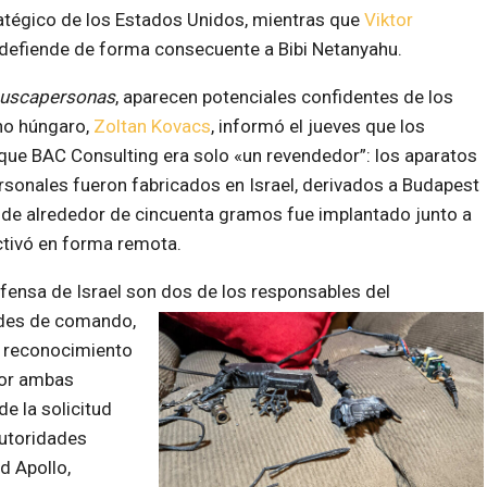
atégico de los Estados Unidos, mientras que
Viktor
defiende de forma consecuente a Bibi Netanyahu.
uscapersonas
, aparecen potenciales confidentes de los
rno húngaro,
Zoltan Kovacs
, informó el jueves que los
 que BAC Consulting era solo «un revendedor”: los aparatos
sonales fueron fabricados en Israel, derivados a Budapest
o de alrededor de cincuenta gramos fue implantado junto a
activó en forma remota.
fensa de Israel son dos de los responsables del
dades de comando,
 y reconocimiento
por ambas
e la solicitud
autoridades
d Apollo,